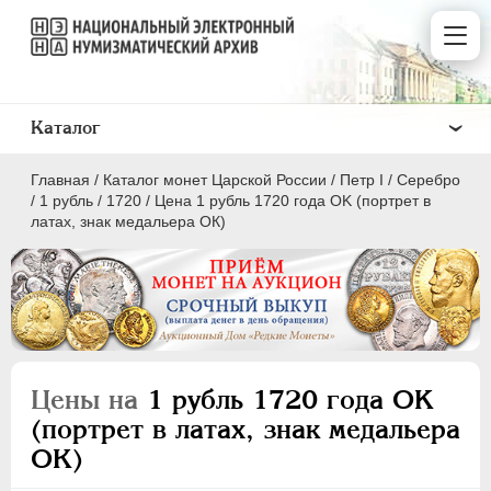
Каталог
Главная
/
Каталог монет Царской России
/
Пeтр I
/
Серебро
/
1 рубль
/
1720
/
Цена 1 рубль 1720 года OK (портрет в
латах, знак медальера ОК)
ПEТР I
1699 - 1725
Золото
Серебро
Цены на
1 рубль 1720 года OK
(портрет в латах, знак медальера
1 рубль
ОК)
Полтина