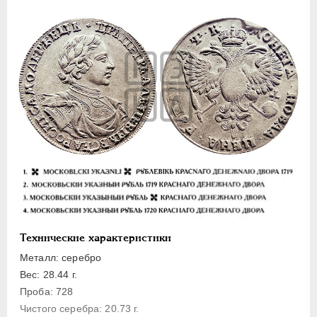
Полуполтинник
Гривенник
Гривна
10 денег
5 копеек
Алтын(ник)
1 копейка
Медь
Пробные
Для Речи Посполитой
Монетовидные жетоны
ЕКАТЕРИНА I
1725-1727
Технические характеристики
ПЕТР II
1727-1729
Металл: серебро
Вес: 28.44 г.
АННА ИОАННОВНА
1730-1740
Проба: 728
ИОАНН АНТОНОВИЧ
1740-1741
Чистого серебра: 20.73 г.