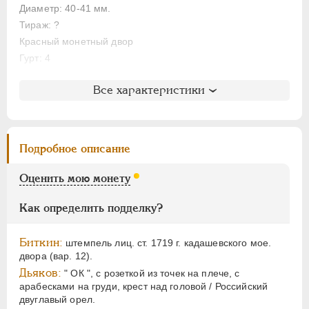
ЕЛИЗАВЕТА
1741-1762
Диаметр: 40-41 мм.
ПЕТР III
1762-1762
Тираж: ?
ЕКАТЕРИНА II
1762-1796
Красный монетный двор
ПАВЕЛ I
1796-1801
Гурт: 4
АЛЕКСАНДР I
1801-1825
Литература и редкость
Все характеристики
НИКОЛАЙ I
1826-1855
Биткин
: #832 (R)
АЛЕКСАНДР II
1855-1881
Петров
: 4 рубля (№8)
АЛЕКСАНДР III
1881-1894
Уздеников
: 0586
Подробное описание
НИКОЛАЙ II
1894-1917
Дьяков
: не вошла в описание
Дьяков ЗС
: 972 (R3)
ВРЕМЕННОЕ ПРАВ.
1917-1918
Оценить мою монету
Гиль
: 13
ИНОСТРАННЫЕ
1768-1918
Как определить подделку?
Биткин:
штемпель лиц. ст. 1719 г. кадашевского мое.
двора (вар. 12).
Дьяков:
" ОК ", с розеткой из точек на плече, с
арабесками на груди, крест над головой / Российский
двуглавый орел.