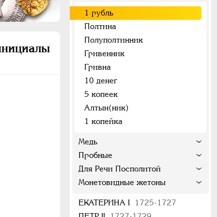
1 рубль
Полтина
Полуполтинник
 инициалы
Гривенник
Гривна
10 денег
5 копеек
Алтын(ник)
1 копейка
Медь
Пробные
Для Речи Посполитой
Монетовидные жетоны
ЕКАТЕРИНА I
1725-1727
ПЕТР II
1727-1729