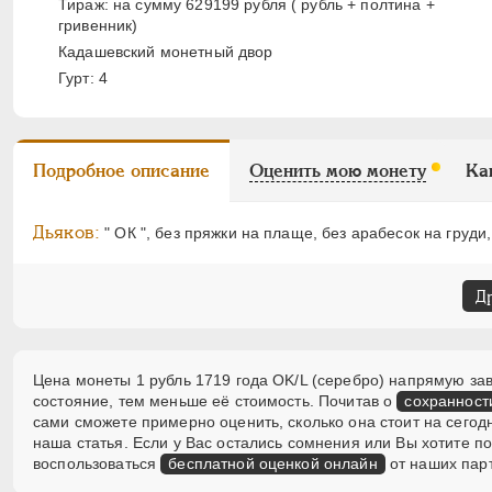
Тираж: на сумму 629199 рубля ( рубль + полтина +
гривенник)
Кадашевский монетный двор
Гурт: 4
Подробное описание
Оценить мою монету
Ка
Дьяков:
" ОК ", без пряжки на плаще, без арабесок на груди, 
Д
Цена монеты 1 рубль 1719 года OK/L (серебро) напрямую зав
состояние, тем меньше её стоимость. Почитав о
сохранност
сами сможете примерно оценить, сколько она стоит на сегод
наша статья. Если у Вас остались сомнения или Вы хотите 
воспользоваться
бесплатной оценкой онлайн
от наших пар