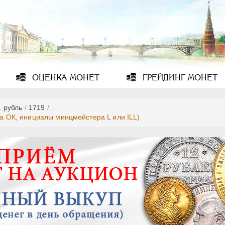
ОЦЕНКА
МОНЕТ
ГРЕЙДИНГ
МОНЕТ
1 рубль
/
1719
/
ра ОК, инициалы минцмейстера L или ILL)