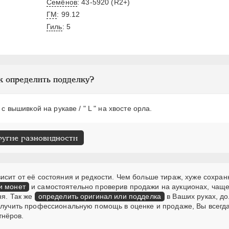
Семёнов
: 43-5920 (R2+)
ГМ
: 99.12
Гиль
: 5
к определить подделку?
с вышивкой на рукаве / " L " на хвосте орла.
ругие разновидности
исит от её состояния и редкости. Чем больше тираж, хуже сохран
и монет
и самостоятельно проверив продажи на аукционах, чаще
ня. Так же
определить оригинал или подделка
в Ваших руках, д
получить профессиональную помощь в оценке и продаже, Вы всегд
тнёров.