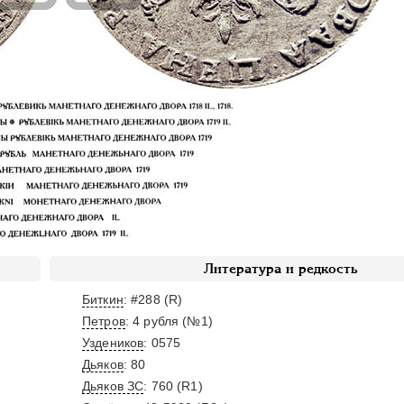
Литература и редкость
Биткин
: #288 (R)
Петров
: 4 рубля (№1)
Уздеников
: 0575
Дьяков
: 80
Дьяков ЗС
: 760 (R1)