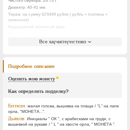
ЕЛИЗАВЕТА
1741-1762
Чистого серебра: 20.73 г.
Диаметр: 40-41 мм.
ПЕТР III
1762-1762
Тираж: на сумму 629499 рубля ( рубль + полтина +
ЕКАТЕРИНА II
1762-1796
гривенник)
ПАВЕЛ I
1796-1801
Кадашевский монетный двор
АЛЕКСАНДР I
1801-1825
Гурт: 4
НИКОЛАЙ I
1826-1855
Все характеристики
Литература и редкость
АЛЕКСАНДР II
1855-1881
Биткин
: #243 (R)
АЛЕКСАНДР III
1881-1894
Петров
: 6 рублей (№8)
НИКОЛАЙ II
1894-1917
Подробное описание
Уздеников
: 0553
ВРЕМЕННОЕ ПРАВ.
1917-1918
Дьяков
: 33
Оценить мою монету
ИНОСТРАННЫЕ
1768-1918
Дьяков ЗС
: 553 (R1)
Семёнов
: 43-1300 (R1+)
Как определить подделку?
ГМ
: 90.8
Гиль
: 9
Биткин:
малая голова, вышивка на плаще / "L" на лапе
орла, "МOНЕТА...".
Дьяков:
Инициалы " ОК ", с арабесками на груди, с
вышивкой на рукаве / " L " на хвосте орла, " МОНЕТА ".