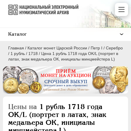
Каталог
Главная
/
Каталог монет Царской России
/
Пeтр I
/
Серебро
/
1 рубль
/
1718
/
Цена 1 рубль 1718 года OK/L (портрет в
латах, знак медальера ОК, инициалы минцмейстера L)
ПEТР I
1699 - 1725
Золото
Серебро
Цены на
1 рубль 1718 года
OK/L (портрет в латах, знак
1 рубль
медальера ОК, инициалы
Полтина
минцмейстера L)