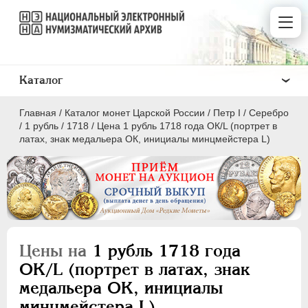
Каталог
Главная
/
Каталог монет Царской России
/
Пeтр I
/
Серебро
/
1 рубль
/
1718
/
Цена 1 рубль 1718 года ОК/L (портрет в
латах, знак медальера ОК, инициалы минцмейстера L)
ПEТР I
1699 - 1725
Золото
Серебро
Цены на
1 рубль 1718 года
ОК/L (портрет в латах, знак
1 рубль
медальера ОК, инициалы
Полтина
минцмейстера L)