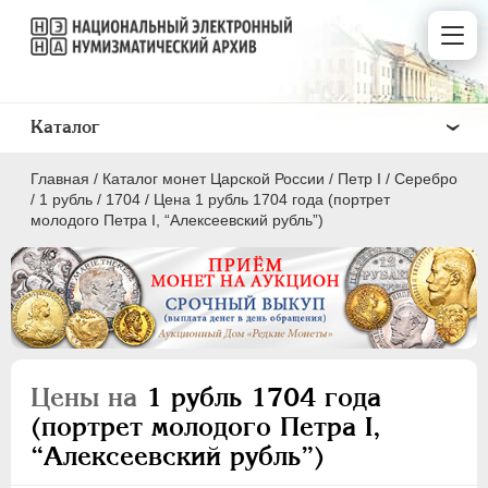
Каталог
Главная
/
Каталог монет Царской России
/
Пeтр I
/
Серебро
/
1 рубль
/
1704
/
Цена 1 рубль 1704 года (портрет
молодого Петра I, “Алексеевский рубль”)
ПEТР I
1699 - 1725
Золото
Серебро
Цены на
1 рубль 1704 года
(портрет молодого Петра I,
1 рубль
“Алексеевский рубль”)
Полтина