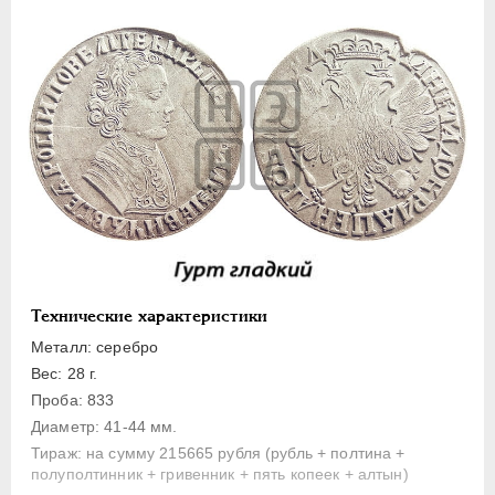
Полуполтинник
Гривенник
Гривна
10 денег
5 копеек
Алтын(ник)
1 копейка
Медь
Пробные
Для Речи Посполитой
Технические характеристики
Монетовидные жетоны
Металл: серебро
ЕКАТЕРИНА I
1725-1727
Вес: 28 г.
Проба: 833
ПЕТР II
1727-1729
Диаметр: 41-44 мм.
АННА ИОАННОВНА
1730-1740
Тираж: на сумму 215665 рубля (рубль + полтина +
ИОАНН АНТОНОВИЧ
1740-1741
полуполтинник + гривенник + пять копеек + алтын)