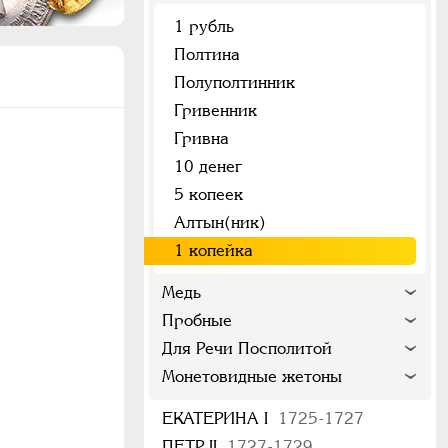
1 рубль
Полтина
Полуполтинник
Гривенник
Гривна
10 денег
5 копеек
Алтын(ник)
1 копейка
Медь
Пробные
Для Речи Посполитой
Монетовидные жетоны
ЕКАТЕРИНА I
1725-1727
ПЕТР II
1727-1729