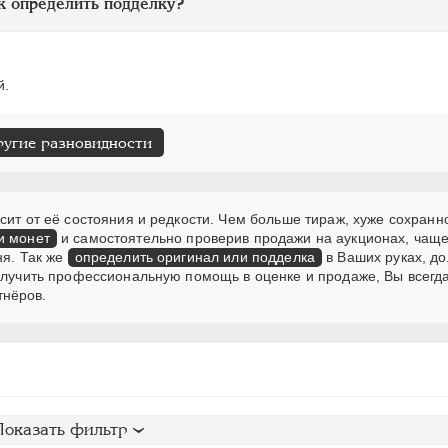
к определить подделку?
й.
ругие разновидности
сит от её состояния и редкости. Чем больше тираж, хуже сохранн
и монет
и самостоятельно проверив продажи на аукционах, чаще
ня. Так же
определить оригинал или подделка
в Ваших руках, д
получить профессиональную помощь в оценке и продаже, Вы всегд
тнёров.
Показать фильтр