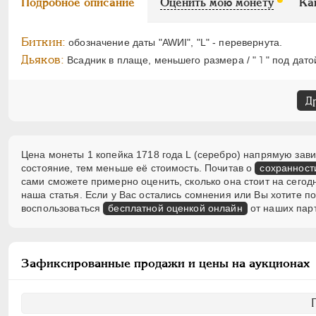
Подробное описание
Оценить мою монету
Ка
Биткин:
обозначение даты "AWИI", "L" - перевернута.
Дьяков:
Всадник в плаще, меньшего размера / " ˥ " под дато
Д
Цена монеты 1 копейка 1718 года L (серебро) напрямую зави
состояние, тем меньше её стоимость. Почитав о
сохранност
сами сможете примерно оценить, сколько она стоит на сегод
наша статья. Если у Вас остались сомнения или Вы хотите 
воспользоваться
бесплатной оценкой онлайн
от наших пар
Зафиксированные продажи и цены на аукционах