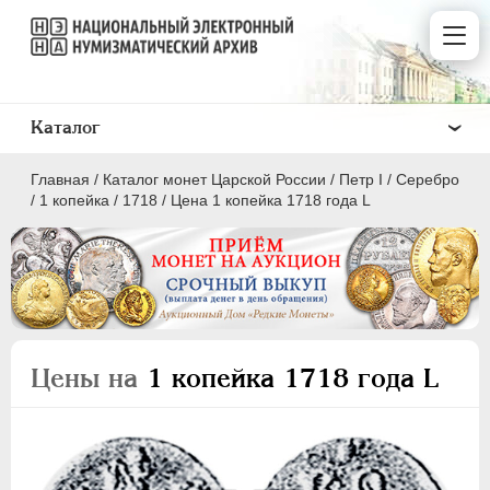
Каталог
Главная
/
Каталог монет Царской России
/
Пeтр I
/
Серебро
/
1 копейка
/
1718
/
Цена 1 копейка 1718 года L
ПEТР I
1699 - 1725
Золото
Цены на
1 копейка 1718 года L
Серебро
1 рубль
Полтина