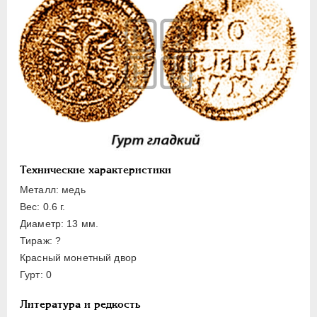
Полуполтинник
Гривенник
Гривна
10 денег
5 копеек
Алтын(ник)
1 копейка
Медь
Технические характеристики
Пробные
Металл: медь
Для Речи Посполитой
Вес: 0.6 г.
Монетовидные жетоны
Диаметр: 13 мм.
ЕКАТЕРИНА I
1725-1727
Тираж: ?
ПЕТР II
1727-1729
Красный монетный двор
Гурт: 0
АННА ИОАННОВНА
1730-1740
ИОАНН АНТОНОВИЧ
1740-1741
Литература и редкость