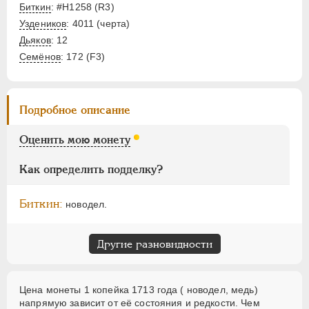
ЕЛИЗАВЕТА
1741-1762
Биткин
: #Н1258 (R3)
ПЕТР III
1762-1762
Уздеников
: 4011 (черта)
ЕКАТЕРИНА II
1762-1796
Дьяков
: 12
Семёнов
: 172 (F3)
ПАВЕЛ I
1796-1801
АЛЕКСАНДР I
1801-1825
НИКОЛАЙ I
1826-1855
Подробное описание
АЛЕКСАНДР II
1855-1881
АЛЕКСАНДР III
1881-1894
Оценить мою монету
НИКОЛАЙ II
1894-1917
Как определить подделку?
ВРЕМЕННОЕ ПРАВ.
1917-1918
ИНОСТРАННЫЕ
1768-1918
Биткин:
новодел.
Другие разновидности
Цена монеты 1 копейка 1713 года ( новодел, медь)
напрямую зависит от её состояния и редкости. Чем