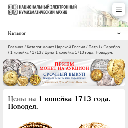
Каталог
Главная
/
Каталог монет Царской России
/
Пeтр I
/
Серебро
/
1 копейка
/
1713
/
Цена 1 копейка 1713 года. Новодел.
ПEТР I
1699 - 1725
Золото
Цены на
1 копейка 1713 года.
Серебро
Новодел.
1 рубль
Полтина