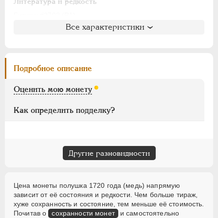
АЛЕКСАНДР I
1801-1825
Литература и редкость
НИКОЛАЙ I
1826-1855
Биткин
: #3703 (R1)
Все характеристики
Петров
: не вошла в описание
АЛЕКСАНДР II
1855-1881
Ильин
: без оценки (№10)
АЛЕКСАНДР III
1881-1894
Уздеников
: 2423
НИКОЛАЙ II
1894-1917
Дьяков
: 143-10
Подробное описание
ВРЕМЕННОЕ ПРАВ.
1917-1918
Семёнов
: не вошла в описание
ИНОСТРАННЫЕ
1768-1918
ГМ
: не вошла в описание
Оценить мою монету
Брекке
: 67 (35$)
Как определить подделку?
Другие разновидности
Цена монеты полушка 1720 года (медь) напрямую
зависит от её состояния и редкости. Чем больше тираж,
хуже сохранность и состояние, тем меньше её стоимость.
Почитав о
сохранности монет
и самостоятельно