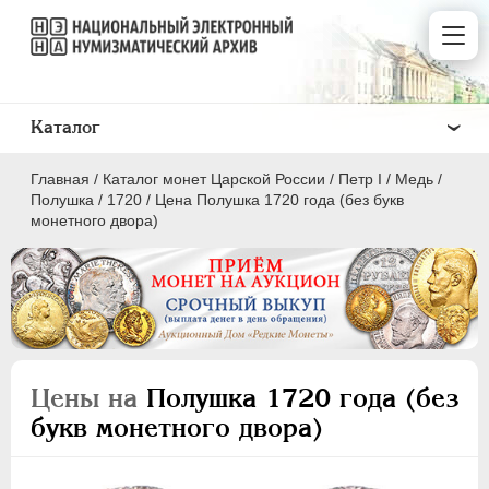
Каталог
Главная
/
Каталог монет Царской России
/
Пeтр I
/
Медь
/
Полушка
/
1720
/
Цена Полушка 1720 года (без букв
монетного двора)
ПEТР I
1699 - 1725
Золото
Серебро
Цены на
Полушка 1720 года (без
Медь
букв монетного двора)
5 копеек