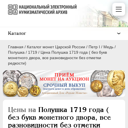
Каталог
Главная
/
Каталог монет Царской России
/
Пeтр I
/
Медь
/
Полушка
/
1719
/
Цена Полушка 1719 года ( без букв
монетного двора, все разновидности без отметки
редкости)
ПEТР I
1699 - 1725
Золото
Серебро
Цены на
Полушка 1719 года (
Медь
без букв монетного двора, все
5 копеек
разновидности без отметки