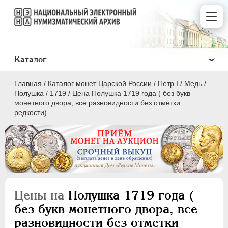
Каталог
Главная
/
Каталог монет Царской России
/
Пeтр I
/
Медь
/
Полушка
/
1719
/
Цена Полушка 1719 года ( без букв
монетного двора, все разновидности без отметки
редкости)
ПEТР I
1699 - 1725
Золото
Серебро
Цены на
Полушка 1719 года (
Медь
без букв монетного двора, все
5 копеек
разновидности без отметки