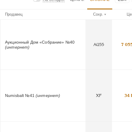
Продавец
Сохр.
Це
Аукционный Дом «Собрание» №40
AU55
7 05
(интернет)
Numisbalt №41
(интернет)
XF
34 