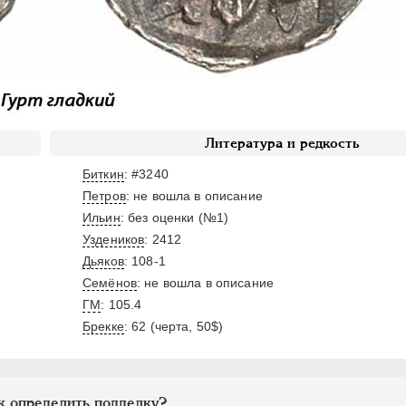
Литература и редкость
Биткин
: #3240
Петров
: не вошла в описание
Ильин
: без оценки (№1)
Уздеников
: 2412
Дьяков
: 108-1
Семёнов
: не вошла в описание
ГМ
: 105.4
Брекке
: 62 (черта, 50$)
к определить подделку?