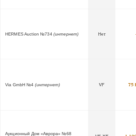
HERMES Auction №734
(интернет)
Нет
Via GmbH №4
(интернет)
VF
75 
Аукционный Дом «Аврора» №68