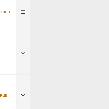
0 RUB
-
 RUB