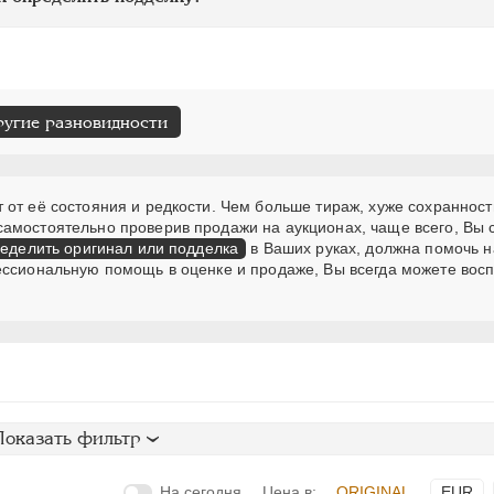
ругие разновидности
от её состояния и редкости. Чем больше тираж, хуже сохранност
самостоятельно проверив продажи на аукционах, чаще всего, Вы
еделить оригинал или подделка
в Ваших руках, должна помочь н
ессиональную помощь в оценке и продаже, Вы всегда можете вос
Показать фильтр
На сегодня
Цена в:
ORIGINAL
EUR