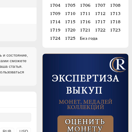
1704
1705
1706
1707
1708
1709
1710
1711
1712
1713
1714
1715
1716
1717
1718
1719
1720
1721
1722
1723
1724
1725
Без года
ь и состояние,
 сами сможете
аша статья.
пользоваться
RUB
USD