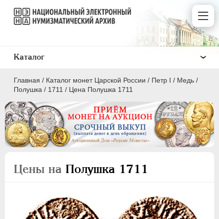
Каталог
Главная
/
Каталог монет Царской России
/
Пeтр I
/
Медь
/
Полушка
/
1711
/
Цена Полушка 1711
ПEТР I
1699 - 1725
Золото
Цены на
Полушка 1711
Серебро
Медь
5 копеек