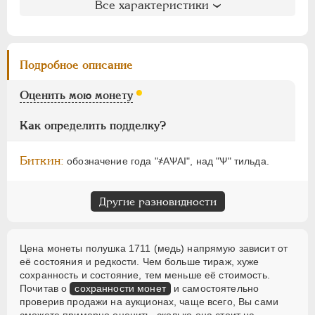
АЛЕКСАНДР I
1801-1825
Биткин
: #2981 (R1)
Все характеристики
Петров
: 7 рублей
НИКОЛАЙ I
1826-1855
Ильин
: 4 рубля (№8, точка)
АЛЕКСАНДР II
1855-1881
Уздеников
: 2323
АЛЕКСАНДР III
1881-1894
Подробное описание
Дьяков
: 236-10
НИКОЛАЙ II
1894-1917
Семёнов
: 232-16600
Оценить мою монету
ВРЕМЕННОЕ ПРАВ.
1917-1918
ГМ
: 64.17
ИНОСТРАННЫЕ
1768-1918
Брекке
: 43 (черта, 100$)
Как определить подделку?
Биткин:
обозначение года "҂АѰАI", над "Ѱ" тильда.
Другие разновидности
Цена монеты полушка 1711 (медь) напрямую зависит от
её состояния и редкости. Чем больше тираж, хуже
сохранность и состояние, тем меньше её стоимость.
Почитав о
сохранности монет
и самостоятельно
проверив продажи на аукционах, чаще всего, Вы сами