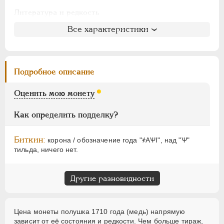
АЛЕКСАНДР I
1801-1825
Литература и редкость
НИКОЛАЙ I
1826-1855
Биткин
: #2960 (R1)
АЛЕКСАНДР II
1855-1881
Все характеристики
Петров
: 3 рубля
АЛЕКСАНДР III
1881-1894
Ильин
: № 1, 3 рубля
НИКОЛАЙ II
1894-1917
Уздеников
: 2313
ВРЕМЕННОЕ ПРАВ.
1917-1918
Подробное описание
Дьяков
: 209-1
ИНОСТРАННЫЕ
1768-1918
Семёнов
: 232-16200
Оценить мою монету
ГМ
: 54.19 (S)
Брекке
: 40, без оценки
Как определить подделку?
Биткин:
корона / обозначение года "҂АѰI", над "Ѱ"
тильда, ничего нет.
Другие разновидности
Цена монеты полушка 1710 года (медь) напрямую
зависит от её состояния и редкости. Чем больше тираж,