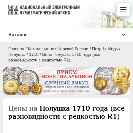
Каталог
Главная
/
Каталог монет Царской России
/
Пeтр I
/
Медь
/
Полушка
/
1710
/
Цена Полушка 1710 года (все
разновидности с редкостью R1)
ПEТР I
1699 - 1725
Золото
Серебро
Цены на
Полушка 1710 года (все
Медь
разновидности с редкостью R1)
5 копеек