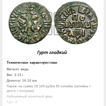
1 копейка
Денга
Полушка
Полполушки
Пробные
Для Речи Посполитой
Монетовидные жетоны
ЕКАТЕРИНА I
1725-1727
ПЕТР II
1727-1729
Технические характеристики
АННА ИОАННОВНА
1730-1740
Металл: медь
ИОАНН АНТОНОВИЧ
1740-1741
Вес: 2.13 г.
ЕЛИЗАВЕТА
1741-1762
Диаметр: 16-18 мм.
ПЕТР III
1762-1762
Тираж: на сумму 18 103 рубля 92 копейки (копейка +
денга + полушка)
ЕКАТЕРИНА II
1762-1796
Набережный монетный двор
ПАВЕЛ I
1796-1801
Гурт: 0