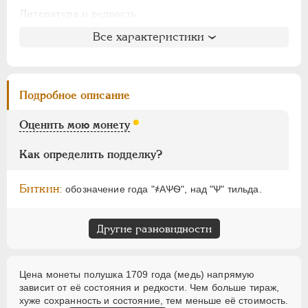
АЛЕКСАНДР I
1801-1825
Литература и редкость
НИКОЛАЙ I
1826-1855
Биткин
: #2954 (R1)
Все характеристики
АЛЕКСАНДР II
1855-1881
Петров
: 7-15 рублей
АЛЕКСАНДР III
1881-1894
Ильин
: 4 рубля (№1, точка)
НИКОЛАЙ II
1894-1917
Уздеников
: 2301
Подробное описание
ВРЕМЕННОЕ ПРАВ.
1917-1918
Дьяков
: 192-1
ИНОСТРАННЫЕ
1768-1918
Семёнов
: 232-14400
Оценить мою монету
ГМ
: 49.33
Брекке
: 35 (черта)
Как определить подделку?
Биткин:
обозначение года "҂АѰѲ", над "Ѱ" тильда.
Другие разновидности
Цена монеты полушка 1709 года (медь) напрямую
зависит от её состояния и редкости. Чем больше тираж,
хуже сохранность и состояние, тем меньше её стоимость.