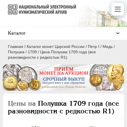
Каталог
Главная
/
Каталог монет Царской России
/
Пeтр I
/
Медь
/
Полушка
/
1709
/
Цена Полушка 1709 года (все
разновидности с редкостью R1)
ПEТР I
1699 - 1725
Золото
Серебро
Цены на
Полушка 1709 года (все
Медь
разновидности с редкостью R1)
5 копеек