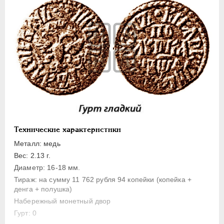
1 копейка
Денга
Полушка
Полполушки
Пробные
Для Речи Посполитой
Монетовидные жетоны
ЕКАТЕРИНА I
1725-1727
ПЕТР II
1727-1729
Технические характеристики
АННА ИОАННОВНА
1730-1740
Металл: медь
ИОАНН АНТОНОВИЧ
1740-1741
Вес: 2.13 г.
ЕЛИЗАВЕТА
1741-1762
Диаметр: 16-18 мм.
Тираж: на сумму 11 762 рубля 94 копейки (копейка +
ПЕТР III
1762-1762
денга + полушка)
ЕКАТЕРИНА II
1762-1796
Набережный монетный двор
ПАВЕЛ I
1796-1801
Гурт: 0