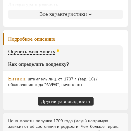
АЛЕКСАНДР I
1801-1825
Литература и редкость
НИКОЛАЙ I
1826-1855
Биткин
: #2948 (R1)
Все характеристики
АЛЕКСАНДР II
1855-1881
Петров
: 7-15 рублей
АЛЕКСАНДР III
1881-1894
Ильин
: 6 рублей (№8, точка)
НИКОЛАЙ II
1894-1917
Уздеников
: 2301
Подробное описание
ВРЕМЕННОЕ ПРАВ.
1917-1918
Дьяков
: 193-9
Семёнов
: 232-15300
ИНОСТРАННЫЕ
1768-1918
Оценить мою монету
ГМ
: 50.4
Брекке
: 37 (черта) RRR
Как определить подделку?
Биткин:
штемпель лиц. ст. 1707 г. (вар. 16) /
обозначение года "҂АѰѲ", ничего нет.
Другие разновидности
Цена монеты полушка 1709 года (медь) напрямую
зависит от её состояния и редкости. Чем больше тираж,