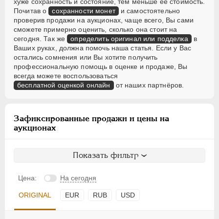
хуже сохранность и состояние, тем меньше её стоимость.
Почитав о
сохранности монет
и самостоятельно
проверив продажи на аукционах, чаще всего, Вы сами
сможете примерно оценить, сколько она стоит на
сегодня. Так же
определить оригинал или подделка
в
Ваших руках, должна помочь наша статья. Если у Вас
остались сомнения или Вы хотите получить
профессиональную помощь в оценке и продаже, Вы
всегда можете воспользоваться
бесплатной оценкой онлайн
от наших партнёров.
Зафиксированные продажи и цены на
аукционах
Показать фильтр
Цена:
На сегодня
ORIGINAL
EUR
RUB
USD