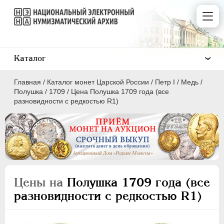
Каталог
Главная
/
Каталог монет Царской России
/
Пeтр I
/
Медь
/
Полушка
/
1709
/
Цена Полушка 1709 года (все
разновидности с редкостью R1)
ПEТР I
1699 - 1725
Золото
Серебро
Цены на
Полушка 1709 года (все
Медь
разновидности с редкостью R1)
5 копеек