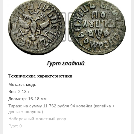
1 копейка
Денга
Полушка
Полполушки
Пробные
Для Речи Посполитой
Монетовидные жетоны
ЕКАТЕРИНА I
1725-1727
ПЕТР II
1727-1729
Технические характеристики
АННА ИОАННОВНА
1730-1740
Металл: медь
Вес: 2.13 г.
ИОАНН АНТОНОВИЧ
1740-1741
Диаметр: 16-18 мм.
ЕЛИЗАВЕТА
1741-1762
Тираж: на сумму 11 762 рубля 94 копейки (копейка +
ПЕТР III
1762-1762
денга + полушка)
ЕКАТЕРИНА II
1762-1796
Набережный монетный двор
ПАВЕЛ I
1796-1801
Гурт: 0