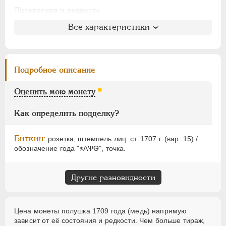
АЛЕКСАНДР I
1801-1825
Литература и редкость
НИКОЛАЙ I
1826-1855
Биткин
: #2944 (R2)
Все характеристики
АЛЕКСАНДР II
1855-1881
Петров
: 7-15 рублей
АЛЕКСАНДР III
1881-1894
Ильин
: 10 рублей (№10, черта)
НИКОЛАЙ II
1894-1917
Уздеников
: 2301
Подробное описание
ВРЕМЕННОЕ ПРАВ.
1917-1918
Дьяков
: 193-11
ИНОСТРАННЫЕ
1768-1918
Семёнов
: 232-14600
Оценить мою монету
ГМ
: 50.5
Брекке
: 38 (черта с точкой) RR
Как определить подделку?
Биткин:
розетка, штемпель лиц. ст. 1707 г. (вар. 15) /
обозначение года "҂АѰѲ", точка.
Другие разновидности
Цена монеты полушка 1709 года (медь) напрямую
зависит от её состояния и редкости. Чем больше тираж,