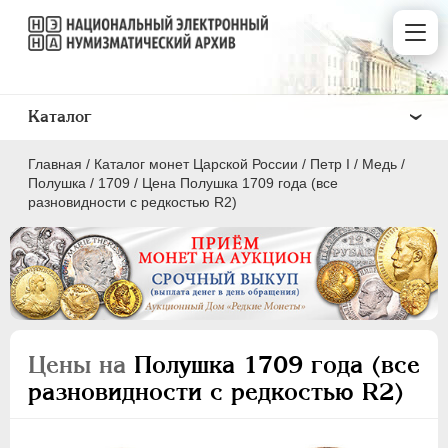
Каталог
Главная
/
Каталог монет Царской России
/
Пeтр I
/
Медь
/
Полушка
/
1709
/
Цена Полушка 1709 года (все
разновидности с редкостью R2)
ПEТР I
1699 - 1725
Золото
Серебро
Цены на
Полушка 1709 года (все
Медь
разновидности с редкостью R2)
5 копеек