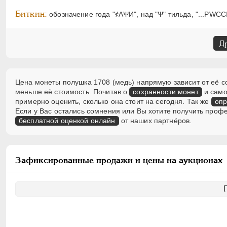
Биткин:
обозначение года "҂АѰИ", над "Ѱ" тильда, "...РWССIИ
Д
Цена монеты полушка 1708 (медь) напрямую зависит от её со
меньше её стоимость. Почитав о
сохранности монет
и само
примерно оценить, сколько она стоит на сегодня. Так же
опр
Если у Вас остались сомнения или Вы хотите получить проф
бесплатной оценкой онлайн
от наших партнёров.
Зафиксированные продажи и цены на аукционах