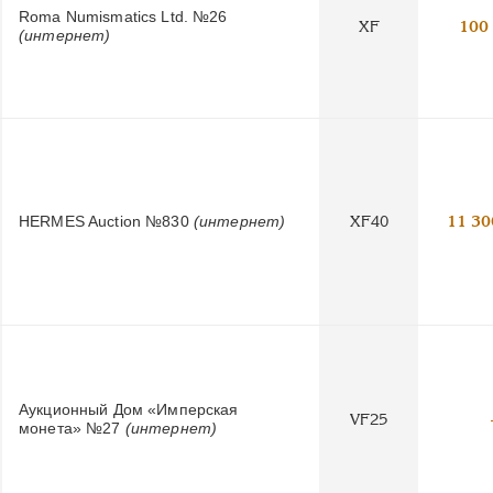
Roma Numismatics Ltd. №26
XF
100
(интернет)
HERMES Auction №830
(интернет)
XF40
11 30
Аукционный Дом «Имперская
VF25
монета» №27
(интернет)