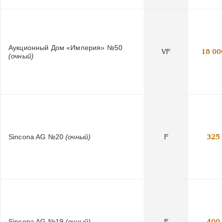
Аукционный Дом «Империя» №50
VF
18 00
(очный)
Sincona AG №20
(очный)
F
325
Sincona AG №19
(очный)
F
400