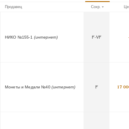
Продавец
Сохр.
Це
НИКО №155-1
(интернет)
F-VF
Монеты и Медали №40
(интернет)
F
17 00