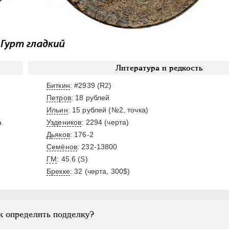
Литература и редкость
Биткин
: #2939 (R2)
Петров
: 18 рублей
Ильин
: 15 рублей (№2, точка)
а
Уздеников
: 2294 (черта)
Дьяков
: 176-2
Семёнов
: 232-13800
ГМ
: 45.6 (S)
Брекке
: 32 (черта, 300$)
к определить подделку?