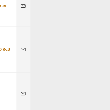
 GBP
0 RUB
-