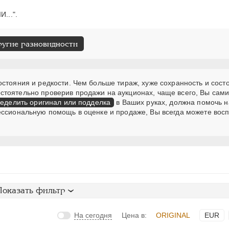
...".
ругие разновидности
стояния и редкости. Чем больше тираж, хуже сохранность и сост
стоятельно проверив продажи на аукционах, чаще всего, Вы сам
еделить оригинал или подделка
в Ваших руках, должна помочь н
ессиональную помощь в оценке и продаже, Вы всегда можете вос
Показать фильтр
На сегодня
Цена в:
ORIGINAL
EUR