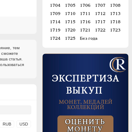
1704
1705
1706
1707
1708
1709
1710
1711
1712
1713
1714
1715
1716
1717
1718
1719
1720
1721
1722
1723
1724
1725
Без года
ояние, тем
и сможете
аша статья.
пользоваться
RUB
USD