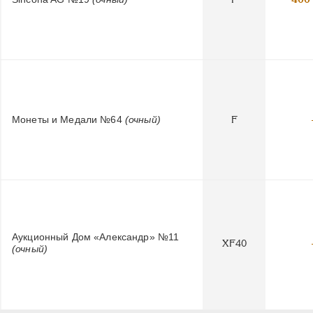
Монеты и Медали №64
(очный)
F
Аукционный Дом «Александр» №11
XF40
(очный)