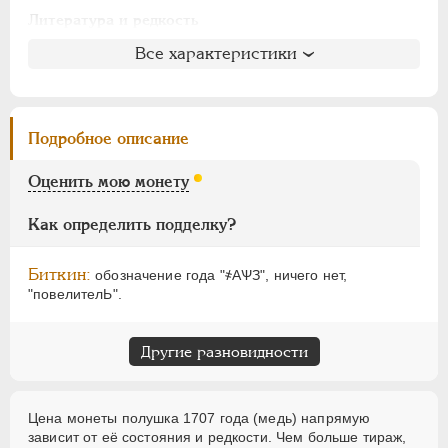
АЛЕКСАНДР I
1801-1825
Литература и редкость
НИКОЛАЙ I
1826-1855
Биткин
: #3613
Все характеристики
АЛЕКСАНДР II
1855-1881
Петров
: 1-2 рубля
АЛЕКСАНДР III
1881-1894
Ильин
: без оценки (№49)
НИКОЛАЙ II
1894-1917
Уздеников
: 2289
Подробное описание
ВРЕМЕННОЕ ПРАВ.
1917-1918
Дьяков
: 165-76
ИНОСТРАННЫЕ
1768-1918
Семёнов
: 232-1500
Оценить мою монету
ГМ
: 41.23
Брекке
: 31 (точка, 60$)
Как определить подделку?
Биткин:
обозначение года "҂АѰЗ", ничего нет,
"повелителЬ".
Другие разновидности
Цена монеты полушка 1707 года (медь) напрямую
зависит от её состояния и редкости. Чем больше тираж,