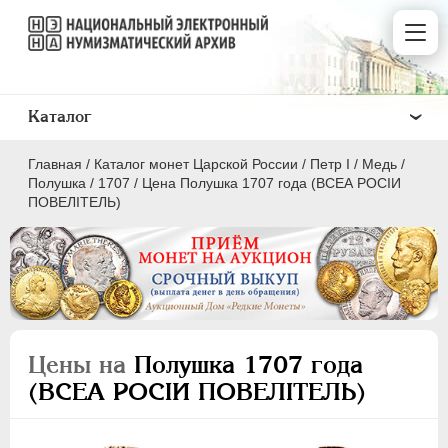
Каталог
Главная
/
Каталог монет Царской России
/
Пeтр I
/
Медь
/
Полушка
/
1707
/
Цена Полушка 1707 года (ВСЕА РОСIИ
ПОВЕЛIТЕЛЬ)
ПEТР I
1699 - 1725
Золото
Серебро
Цены на
Полушка 1707 года
Медь
(ВСЕА РОСIИ ПОВЕЛIТЕЛЬ)
5 копеек