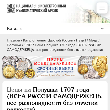
Каталог
Главная
/
Каталог монет Царской России
/
Пeтр I
/
Медь
/
Полушка
/
1707
/
Цена Полушка 1707 года (ВСЕА РWCСIИ
САМОДЕРЖЕЦЬ, все разновидности без отметки редкости)
ПEТР I
1699 - 1725
Золото
Серебро
Цены на
Полушка 1707 года
Медь
(ВСЕА РWCСIИ САМОДЕРЖЕЦЬ,
все разновидности без отметки
5 копеек
редкости)