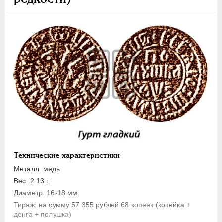
1 копейка
Денга
Полушка
Полполушки
Пробные
Для Речи Посполитой
Монетовидные жетоны
ЕКАТЕРИНА I
1725-1727
ПЕТР II
1727-1729
АННА ИОАННОВНА
1730-1740
ИОАНН АНТОНОВИЧ
1740-1741
Технические характеристики
ЕЛИЗАВЕТА
1741-1762
Металл: медь
ПЕТР III
1762-1762
Вес: 2.13 г.
Диаметр: 16-18 мм.
ЕКАТЕРИНА II
1762-1796
Тираж: на сумму 57 355 рублей 68 копеек (копейка +
ПАВЕЛ I
1796-1801
денга + полушка)