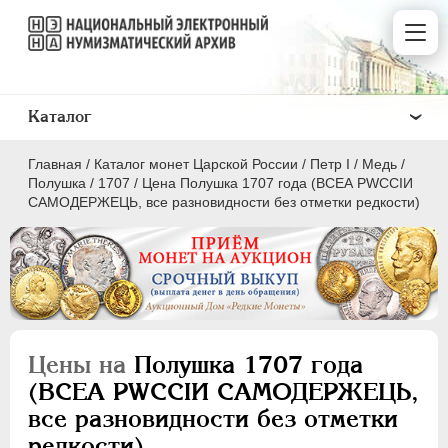
Каталог
Главная
/
Каталог монет Царской России
/
Пeтр I
/
Медь
/
Полушка
/
1707
/
Цена Полушка 1707 года (ВСЕА РWCСIИ
САМОДЕРЖЕЦЬ, все разновидности без отметки редкости)
ПEТР I
1699 - 1725
Золото
Серебро
Цены на
Полушка 1707 года
Медь
(ВСЕА РWCСIИ САМОДЕРЖЕЦЬ,
все разновидности без отметки
5 копеек
редкости)