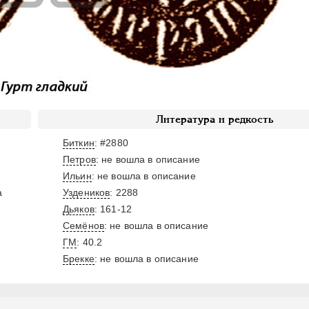
Литература и редкость
Биткин
: #2880
Петров
: не вошла в описание
Ильин
: не вошла в описание
а
Уздеников
: 2288
Дьяков
: 161-12
Семёнов
: не вошла в описание
ГМ
: 40.2
Брекке
: не вошла в описание