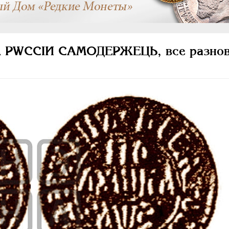
А РWCСIИ САМОДЕРЖЕЦЬ, все разнов