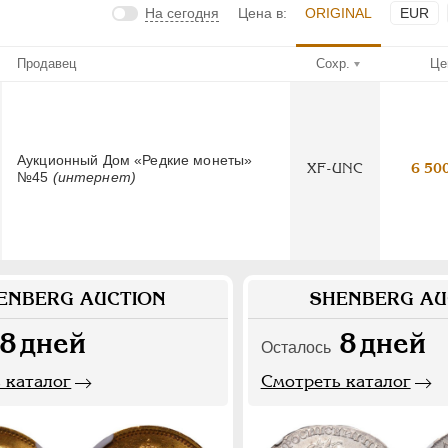
На сегодня
Цена в:
ORIGINAL
EUR
Продавец
Сохр.
Це
Аукционный Дом «Редкие монеты»
XF-UNC
6 50
№45
(интернет)
ENBERG AUCTION
SHENBERG AU
8
дней
8
дней
Осталось
 каталог
Смотреть каталог