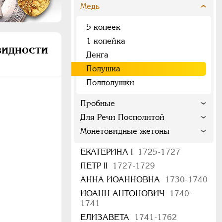
Медь
5 копеек
1 копейка
идности
Денга
Полушка
Полполушки
Пробные
Для Речи Посполитой
Монетовидные жетоны
ЕКАТЕРИНА I
1725-1727
ПЕТР II
1727-1729
АННА ИОАННОВНА
1730-1740
ИОАНН АНТОНОВИЧ
1740-
1741
ЕЛИЗАВЕТА
1741-1762