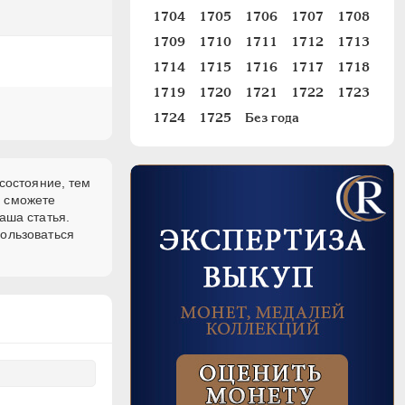
1704
1705
1706
1707
1708
1709
1710
1711
1712
1713
1714
1715
1716
1717
1718
1719
1720
1721
1722
1723
1724
1725
Без года
состояние, тем
и сможете
аша статья.
пользоваться