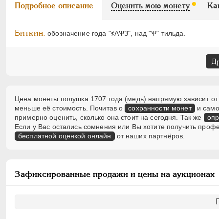
Подробное описание
Оценить мою монету
Ка
Биткин:
обозначение года "҂АѰЗ", над "Ѱ" тильда.
Д
Цена монеты полушка 1707 года (медь) напрямую зависит от 
меньше её стоимость. Почитав о
сохранности монет
и само
примерно оценить, сколько она стоит на сегодня. Так же
опр
Если у Вас остались сомнения или Вы хотите получить проф
бесплатной оценкой онлайн
от наших партнёров.
Зафиксированные продажи и цены на аукционах