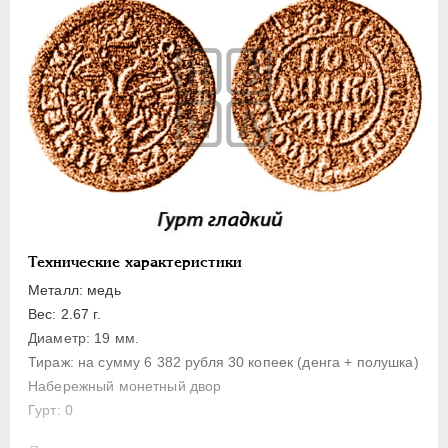
1 копейка
Денга
Полушка
Полполушки
Пробные
Для Речи Посполитой
Монетовидные жетоны
ЕКАТЕРИНА I
1725-1727
ПЕТР II
1727-1729
Технические характеристики
АННА ИОАННОВНА
1730-1740
Металл: медь
ИОАНН АНТОНОВИЧ
1740-1741
Вес: 2.67 г.
ЕЛИЗАВЕТА
1741-1762
Диаметр: 19 мм.
Тираж: на сумму 6 382 рубля 30 копеек (денга + полушка)
ПЕТР III
1762-1762
Набережный монетный двор
ЕКАТЕРИНА II
1762-1796
Гурт: 0
ПАВЕЛ I
1796-1801