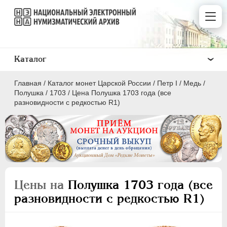
Каталог
Главная
/
Каталог монет Царской России
/
Пeтр I
/
Медь
/
Полушка
/
1703
/
Цена Полушка 1703 года (все
разновидности с редкостью R1)
ПEТР I
1699 - 1725
Золото
Серебро
Цены на
Полушка 1703 года (все
Медь
разновидности с редкостью R1)
5 копеек