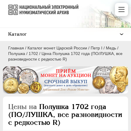
Каталог
Главная
/
Каталог монет Царской России
/
Пeтр I
/
Медь
/
Полушка
/
1702
/
Цена Полушка 1702 года (ПО/ЛУШКА, все
разновидности с редкостью R)
ПEТР I
1699 - 1725
Золото
Серебро
Цены на
Полушка 1702 года
Медь
(ПО/ЛУШКА, все разновидности
с редкостью R)
5 копеек