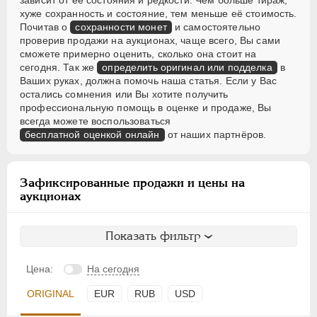
зависит от её состояния и редкости. Чем больше тираж,
хуже сохранность и состояние, тем меньше её стоимость.
Почитав о
сохранности монет
и самостоятельно
проверив продажи на аукционах, чаще всего, Вы сами
сможете примерно оценить, сколько она стоит на
сегодня. Так же
определить оригинал или подделка
в
Ваших руках, должна помочь наша статья. Если у Вас
остались сомнения или Вы хотите получить
профессиональную помощь в оценке и продаже, Вы
всегда можете воспользоваться
бесплатной оценкой онлайн
от наших партнёров.
Зафиксированные продажи и цены на
аукционах
Показать фильтр
Цена:
На сегодня
ORIGINAL
EUR
RUB
USD