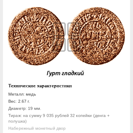
1 копейка
Денга
Полушка
Полполушки
Пробные
Для Речи Посполитой
Монетовидные жетоны
ЕКАТЕРИНА I
1725-1727
ПЕТР II
1727-1729
АННА ИОАННОВНА
1730-1740
Технические характеристики
ИОАНН АНТОНОВИЧ
1740-1741
Металл: медь
ЕЛИЗАВЕТА
1741-1762
Вес: 2.67 г.
ПЕТР III
1762-1762
Диаметр: 19 мм.
Тираж: на сумму 9 035 рублей 32 копейки (денга +
ЕКАТЕРИНА II
1762-1796
полушка)
ПАВЕЛ I
1796-1801
Набережный монетный двор