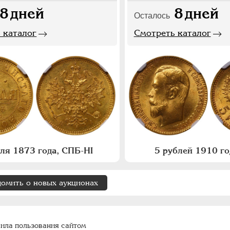
8
дней
8
дней
Осталось
 каталог
Смотреть каталог
бля 1873 года, СПБ-НI
5 рублей 1910 го
домить о новых аукционах
ила пользования сайтом