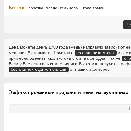
Биткин:
розетка, после номинала и года точка.
Д
Цена монеты денга 1700 года (медь) напрямую зависит от её
меньше её стоимость. Почитав о
сохранности монет
и само
примерно оценить, сколько она стоит на сегодня. Так же
опр
Если у Вас остались сомнения или Вы хотите получить проф
бесплатной оценкой онлайн
от наших партнёров.
Зафиксированные продажи и цены на аукционах