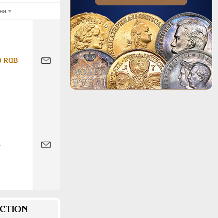
на
0 RUB
-
CTION