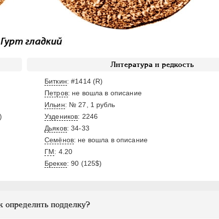
Литература и редкость
Биткин
: #1414 (R)
Петров
: не вошла в описание
Ильин
: № 27, 1 рубль
)
Уздеников
: 2246
Дьяков
: 34-33
Семёнов
: не вошла в описание
ГМ
: 4.20
Брекке
: 90 (125$)
к определить подделку?