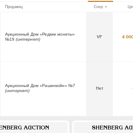
Продавец
Сохр.
Це
Аукционный Дом «Редкие монеты»
VF
4 00
№19
(интернет)
Аукционный Дом «Рашенкойн» №7
Нет
(интернет)
ENBERG AUCTION
SHENBERG AU