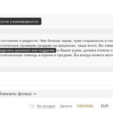
ругие разновидности
 состояния и редкости. Чем больше тираж, хуже сохранность и со
стоятельно проверив продажи на аукционах, чаще всего, Вы сам
еделить оригинал или подделка
в Ваших руках, должна помочь н
ессиональную помощь в оценке и продаже, Вы всегда можете вос
Показать фильтр
На сегодня
Цена в:
ORIGINAL
EUR