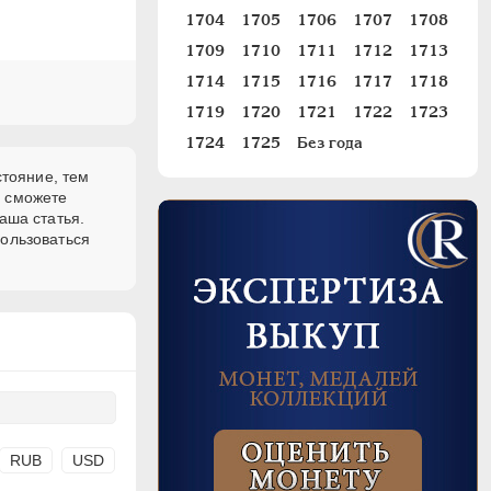
1704
1705
1706
1707
1708
1709
1710
1711
1712
1713
1714
1715
1716
1717
1718
1719
1720
1721
1722
1723
1724
1725
Без года
стояние, тем
и сможете
аша статья.
пользоваться
RUB
USD