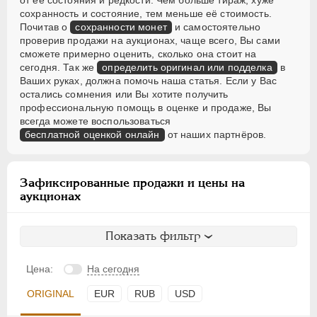
от её состояния и редкости. Чем больше тираж, хуже
сохранность и состояние, тем меньше её стоимость.
Почитав о
сохранности монет
и самостоятельно
проверив продажи на аукционах, чаще всего, Вы сами
сможете примерно оценить, сколько она стоит на
сегодня. Так же
определить оригинал или подделка
в
Ваших руках, должна помочь наша статья. Если у Вас
остались сомнения или Вы хотите получить
профессиональную помощь в оценке и продаже, Вы
всегда можете воспользоваться
бесплатной оценкой онлайн
от наших партнёров.
Зафиксированные продажи и цены на
аукционах
Показать фильтр
Цена:
На сегодня
ORIGINAL
EUR
RUB
USD