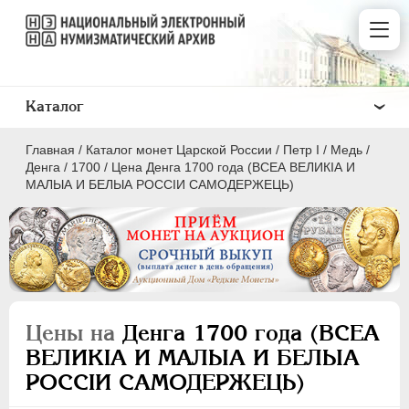
Каталог
Главная
/
Каталог монет Царской России
/
Пeтр I
/
Медь
/
Денга
/
1700
/
Цена Денга 1700 года (ВСЕА ВЕЛИКIА И
МАЛЫА И БЕЛЫА РОССIИ САМОДЕРЖЕЦЬ)
ПEТР I
1699 - 1725
Золото
Серебро
Цены на
Денга 1700 года (ВСЕА
Медь
ВЕЛИКIА И МАЛЫА И БЕЛЫА
РОССIИ САМОДЕРЖЕЦЬ)
5 копеек