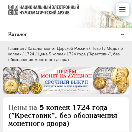
Каталог
Главная
/
Каталог монет Царской России
/
Пeтр I
/
Медь
/
5
копеек
/
1724
/
Цена 5 копеек 1724 года (”Крестовик”, без
обозначения монетного двора)
ПEТР I
1699 - 1725
Золото
Серебро
Цены на
5 копеек 1724 года
Медь
(”Крестовик”, без обозначения
монетного двора)
5 копеек