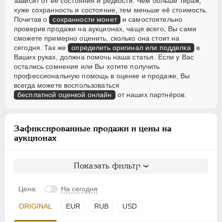
зависит от её состояния и редкости. Чем больше тираж,
хуже сохранность и состояние, тем меньше её стоимость.
Почитав о
сохранности монет
и самостоятельно
проверив продажи на аукционах, чаще всего, Вы сами
сможете примерно оценить, сколько она стоит на
сегодня. Так же
определить оригинал или подделка
в
Ваших руках, должна помочь наша статья. Если у Вас
остались сомнения или Вы хотите получить
профессиональную помощь в оценке и продаже, Вы
всегда можете воспользоваться
бесплатной оценкой онлайн
от наших партнёров.
Зафиксированные продажи и цены на
аукционах
Показать фильтр
Цена:
На сегодня
ORIGINAL
EUR
RUB
USD