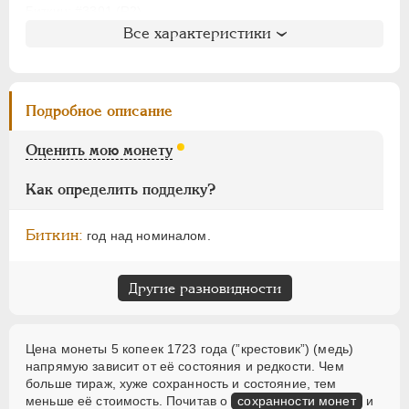
АЛЕКСАНДР I
1801-1825
Биткин
: #3301 (R2)
НИКОЛАЙ I
1826-1855
Все характеристики
Петров
: не вошла в описание
АЛЕКСАНДР II
1855-1881
Ильин
: № 7, 3 рубля
АЛЕКСАНДР III
1881-1894
Уздеников
: 2438 (черта)
Дьяков
: 189-9
НИКОЛАЙ II
1894-1917
Подробное описание
Семёнов
: 177-130 (R2!!)
ВРЕМЕННОЕ ПРАВ.
1917-1918
ГМ
: не вошла в описание
Оценить мою монету
ИНОСТРАННЫЕ
1768-1918
Брекке
: 287 (черта, 150$)
Как определить подделку?
Биткин:
год над номиналом.
Другие разновидности
Цена монеты 5 копеек 1723 года (”крестовик”) (медь)
напрямую зависит от её состояния и редкости. Чем
больше тираж, хуже сохранность и состояние, тем
меньше её стоимость. Почитав о
сохранности монет
и