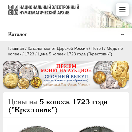
Каталог
Главная
/
Каталог монет Царской России
/
Пeтр I
/
Медь
/
5
копеек
/
1723
/
Цена 5 копеек 1723 года (”Крестовик”)
ПEТР I
1699 - 1725
Золото
Цены на
5 копеек 1723 года
Серебро
(”Крестовик”)
Медь
5 копеек