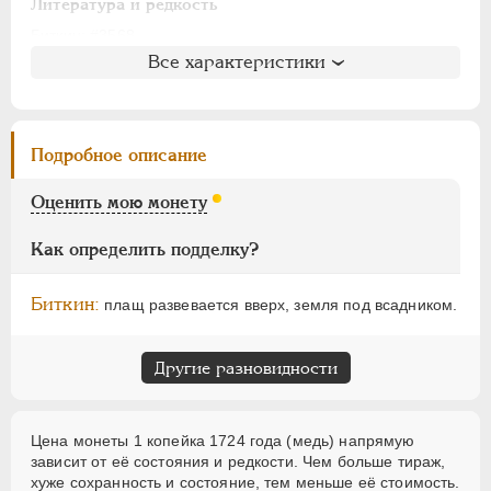
АЛЕКСАНДР I
1801-1825
Литература и редкость
НИКОЛАЙ I
1826-1855
Биткин
: #3568
АЛЕКСАНДР II
1855-1881
Все характеристики
Петров
: 30 рублей
Ильин
: 30 рублей (№4, черта)
АЛЕКСАНДР III
1881-1894
Уздеников
: 2446 (точка)
НИКОЛАЙ II
1894-1917
Дьяков
: 203-10
ВРЕМЕННОЕ ПРАВ.
1917-1918
Подробное описание
Семёнов
: 204-300 (R4!!)
ИНОСТРАННЫЕ
1768-1918
ГМ
: не вошла в описание
Оценить мою монету
Брекке
: 279 (черта, 450$)
Как определить подделку?
Биткин:
плащ развевается вверх, земля под всадником.
Другие разновидности
Цена монеты 1 копейка 1724 года (медь) напрямую
зависит от её состояния и редкости. Чем больше тираж,
хуже сохранность и состояние, тем меньше её стоимость.