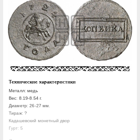
1 копейка
Денга
Полушка
Полполушки
Пробные
Для Речи Посполитой
Монетовидные жетоны
ЕКАТЕРИНА I
1725-1727
ПЕТР II
1727-1729
Технические характеристики
АННА ИОАННОВНА
1730-1740
Металл: медь
ИОАНН АНТОНОВИЧ
1740-1741
Вес: 8.19-8.54 г.
ЕЛИЗАВЕТА
1741-1762
Диаметр: 26-27 мм.
Тираж: ?
ПЕТР III
1762-1762
Кадашевский монетный двор
ЕКАТЕРИНА II
1762-1796
Гурт: 5
ПАВЕЛ I
1796-1801