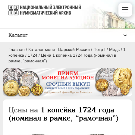
Каталог
Главная
/
Каталог монет Царской России
/
Пeтр I
/
Медь
/
1
копейка
/
1724
/
Цена 1 копейка 1724 года (номинал в
рамке, “рамочная”)
ПEТР I
1699 - 1725
Золото
Серебро
Цены на
1 копейка 1724 года
Медь
(номинал в рамке, “рамочная”)
5 копеек