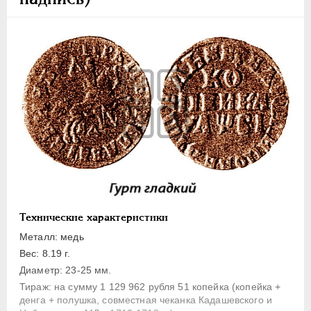
1 копейка
Денга
Полушка
Полполушки
Пробные
Для Речи Посполитой
Монетовидные жетоны
ЕКАТЕРИНА I
1725-1727
ПЕТР II
1727-1729
АННА ИОАННОВНА
1730-1740
ИОАНН АНТОНОВИЧ
1740-1741
Технические характеристики
ЕЛИЗАВЕТА
1741-1762
Металл: медь
ПЕТР III
1762-1762
Вес: 8.19 г.
Диаметр: 23-25 мм.
ЕКАТЕРИНА II
1762-1796
Тираж: на сумму 1 129 962 рубля 51 копейка (копейка +
ПАВЕЛ I
1796-1801
денга + полушка, совместная чеканка Кадашевского и