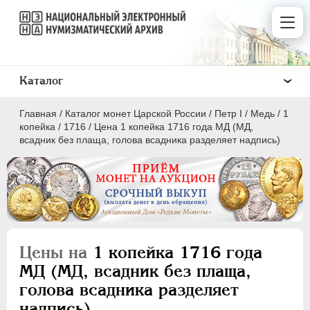
Каталог
Главная
/
Каталог монет Царской России
/
Пeтр I
/
Медь
/
1
копейка
/
1716
/
Цена 1 копейка 1716 года МД (МД,
всадник без плаща, голова всадника разделяет надпись)
ПEТР I
1699 - 1725
Золото
Серебро
Цены на
1 копейка 1716 года
Медь
МД (МД, всадник без плаща,
голова всадника разделяет
5 копеек
надпись)