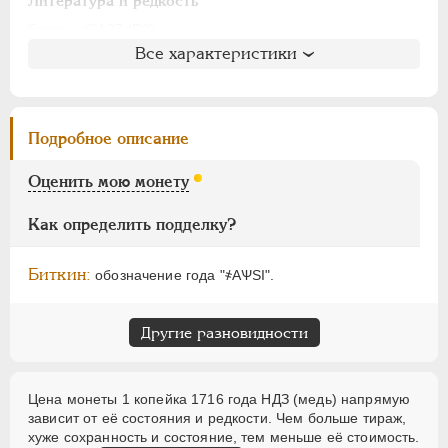
АЛЕКСАНДР I
1801-1825
Литература и редкость
НИКОЛАЙ I
1826-1855
Биткин
: #3137 (R2)
Все характеристики
Петров
: 8 рублей
АЛЕКСАНДР II
1855-1881
Ильин
: 6 рублей (№4, точка)
АЛЕКСАНДР III
1881-1894
Уздеников
: 2367 (точка)
НИКОЛАЙ II
1894-1917
Дьяков
: 41-59
Подробное описание
ВРЕМЕННОЕ ПРАВ.
1917-1918
Семёнов
: 203-10900
ИНОСТРАННЫЕ
1768-1918
ГМ
: 84.7
Оценить мою монету
Брекке
: 244 (точка, 75$)
Как определить подделку?
Биткин:
обозначение года "҂АѰSI".
Другие разновидности
Цена монеты 1 копейка 1716 года НДЗ (медь) напрямую
зависит от её состояния и редкости. Чем больше тираж,
хуже сохранность и состояние, тем меньше её стоимость.