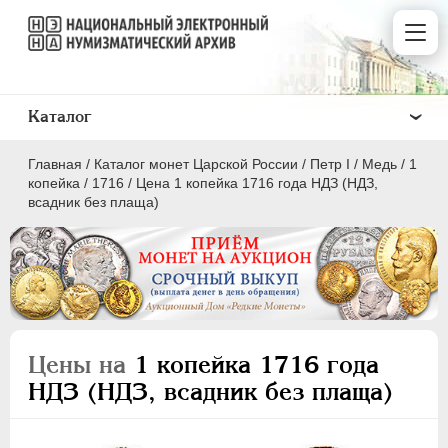
Каталог
Главная
/
Каталог монет Царской России
/
Пeтр I
/
Медь
/
1
копейка
/
1716
/
Цена 1 копейка 1716 года НДЗ (НДЗ,
всадник без плаща)
ПEТР I
1699 - 1725
Золото
Серебро
Цены на
1 копейка 1716 года
Медь
НДЗ (НДЗ, всадник без плаща)
5 копеек