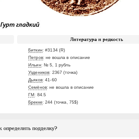
Литература и редкость
Биткин
: #3134 (R)
Петров
: не вошла в описание
Ильин
: № 5, 1 рубль
Уздеников
: 2367 (точка)
Дьяков
: 41-60
Семёнов
: не вошла в описание
ГМ
: 84.5
Брекке
: 244 (точка, 75$)
к определить подделку?