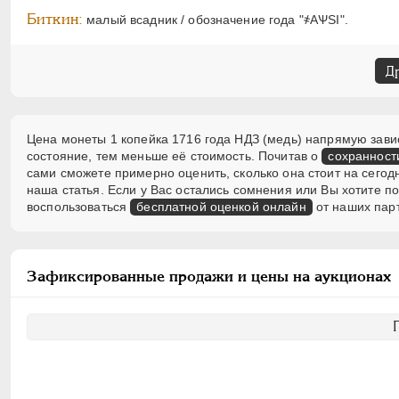
Биткин:
малый всадник / обозначение года "҂АѰSI".
Д
Цена монеты 1 копейка 1716 года НДЗ (медь) напрямую завис
состояние, тем меньше её стоимость. Почитав о
сохранност
сами сможете примерно оценить, сколько она стоит на сегод
наша статья. Если у Вас остались сомнения или Вы хотите 
воспользоваться
бесплатной оценкой онлайн
от наших пар
Зафиксированные продажи и цены на аукционах