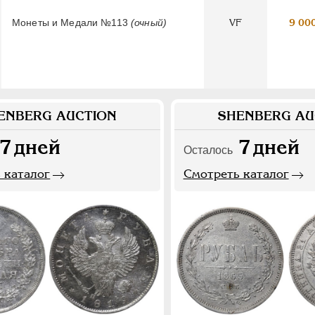
Монеты и Медали №113
(очный)
VF
9 00
ENBERG AUCTION
SHENBERG AU
7
дней
7
дней
Осталось
 каталог
Смотреть каталог