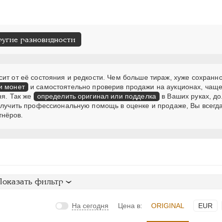
ругие разновидности
ит от её состояния и редкости. Чем больше тираж, хуже сохранно
и монет
и самостоятельно проверив продажи на аукционах, чаще
ня. Так же
определить оригинал или подделка
в Ваших руках, д
получить профессиональную помощь в оценке и продаже, Вы всегд
тнёров.
Показать фильтр
На сегодня
Цена в:
ORIGINAL
EUR