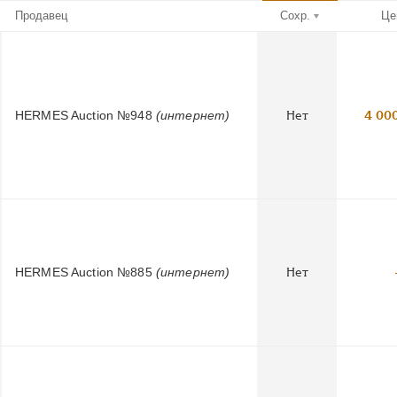
Продавец
Сохр.
Це
HERMES Auction №948
(интернет)
Нет
4 00
HERMES Auction №885
(интернет)
Нет