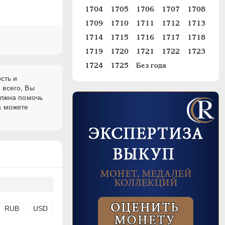
1704
1705
1706
1707
1708
1709
1710
1711
1712
1713
1714
1715
1716
1717
1718
1719
1720
1721
1722
1723
1724
1725
Без года
сть и
 всего, Вы
олжна помочь
а можете
RUB
USD