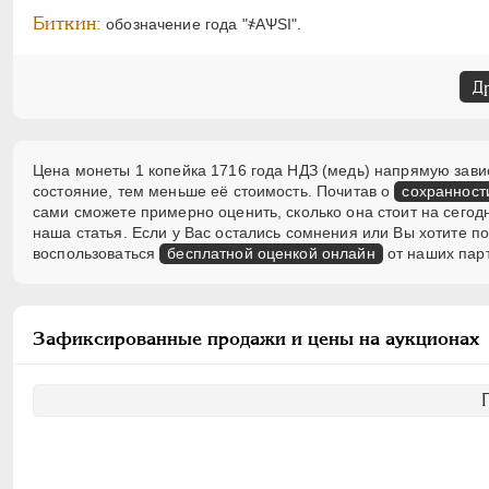
Биткин:
обозначение года "҂АѰSI".
Д
Цена монеты 1 копейка 1716 года НДЗ (медь) напрямую завис
состояние, тем меньше её стоимость. Почитав о
сохранност
сами сможете примерно оценить, сколько она стоит на сегод
наша статья. Если у Вас остались сомнения или Вы хотите 
воспользоваться
бесплатной оценкой онлайн
от наших пар
Зафиксированные продажи и цены на аукционах