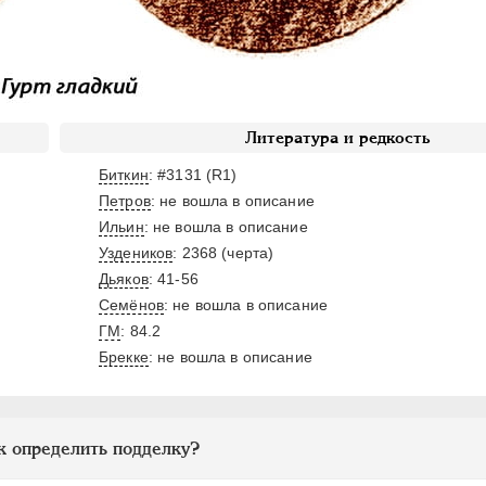
Литература и редкость
Биткин
: #3131 (R1)
Петров
: не вошла в описание
Ильин
: не вошла в описание
Уздеников
: 2368 (черта)
Дьяков
: 41-56
Семёнов
: не вошла в описание
ГМ
: 84.2
Брекке
: не вошла в описание
к определить подделку?