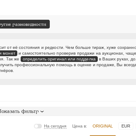
ругие разновидности
ит от её состояния и редкости. Чем больше тираж, хуже сохранно
и монет
и самостоятельно проверив продажи на аукционах, чаще
ня. Так же
определить оригинал или подделка
в Ваших руках, д
получить профессиональную помощь в оценке и продаже, Вы всегд
тнёров.
Показать фильтр
На сегодня
Цена в:
ORIGINAL
EUR