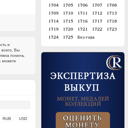
1704
1705
1706
1707
1708
1709
1710
1711
1712
1713
1714
1715
1716
1717
1718
1719
1720
1721
1722
1723
1724
1725
Без года
сть и
 всего, Вы
олжна помочь
а можете
RUB
USD