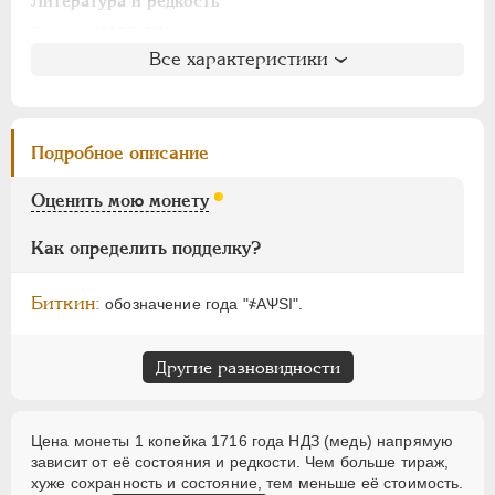
АЛЕКСАНДР I
1801-1825
Литература и редкость
НИКОЛАЙ I
1826-1855
Биткин
: #3125 (R1)
Все характеристики
Петров
: не вошла в описание
АЛЕКСАНДР II
1855-1881
Ильин
: не вошла в описание
АЛЕКСАНДР III
1881-1894
Уздеников
: 2368 (черта)
НИКОЛАЙ II
1894-1917
Дьяков
: 40-50
Подробное описание
ВРЕМЕННОЕ ПРАВ.
1917-1918
Семёнов
: не вошла в описание
ИНОСТРАННЫЕ
1768-1918
ГМ
: 83.32
Оценить мою монету
Брекке
: не вошла в описание
Как определить подделку?
Биткин:
обозначение года "҂АѰSI".
Другие разновидности
Цена монеты 1 копейка 1716 года НДЗ (медь) напрямую
зависит от её состояния и редкости. Чем больше тираж,
хуже сохранность и состояние, тем меньше её стоимость.