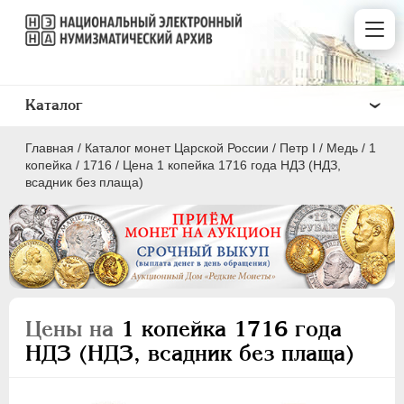
Каталог
Главная
/
Каталог монет Царской России
/
Пeтр I
/
Медь
/
1
копейка
/
1716
/
Цена 1 копейка 1716 года НДЗ (НДЗ,
всадник без плаща)
ПEТР I
1699 - 1725
Золото
Серебро
Цены на
1 копейка 1716 года
Медь
НДЗ (НДЗ, всадник без плаща)
5 копеек