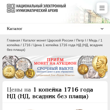
Каталог
Главная
/
Каталог монет Царской России
/
Пeтр I
/
Медь
/
1
копейка
/
1716
/
Цена 1 копейка 1716 года НД (НД, всадник
без плаща)
ПEТР I
1699 - 1725
Золото
Серебро
Цены на
1 копейка 1716 года
Медь
НД (НД, всадник без плаща)
5 копеек