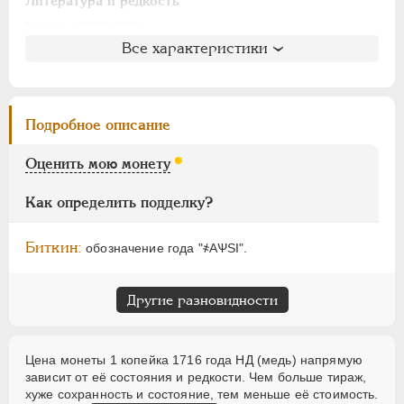
АЛЕКСАНДР I
1801-1825
Литература и редкость
НИКОЛАЙ I
1826-1855
Биткин
: #3120 (R2)
Все характеристики
Петров
: 8 рублей
АЛЕКСАНДР II
1855-1881
Ильин
: 10 рублей (№13, точка)
АЛЕКСАНДР III
1881-1894
Уздеников
: 2364 (черта с точкой)
НИКОЛАЙ II
1894-1917
Дьяков
: 39-45
Подробное описание
ВРЕМЕННОЕ ПРАВ.
1917-1918
Семёнов
: 203-21000
ИНОСТРАННЫЕ
1768-1918
ГМ
: 83.27
Оценить мою монету
Брекке
: 243 (черта, 75$)
Как определить подделку?
Биткин:
обозначение года "҂АѰSI".
Другие разновидности
Цена монеты 1 копейка 1716 года НД (медь) напрямую
зависит от её состояния и редкости. Чем больше тираж,
хуже сохранность и состояние, тем меньше её стоимость.