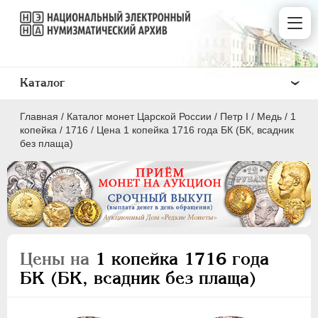
Каталог
Главная
/
Каталог монет Царской России
/
Пeтр I
/
Медь
/
1
копейка
/
1716
/
Цена 1 копейка 1716 года БК (БК, всадник
без плаща)
ПEТР I
1699 - 1725
Золото
Серебро
Цены на
1 копейка 1716 года
Медь
БК (БК, всадник без плаща)
5 копеек