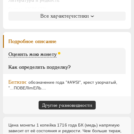
АЛЕКСАНДР I
1801-1825
Литература и редкость
НИКОЛАЙ I
1826-1855
Биткин
: #3098 (R3)
Все характеристики
Петров
: 20 рублей
АЛЕКСАНДР II
1855-1881
Ильин
: 25 рублей (№3, черта)
АЛЕКСАНДР III
1881-1894
Уздеников
: 2359 (черта с точкой)
НИКОЛАЙ II
1894-1917
Дьяков
: 36-3
Подробное описание
ВРЕМЕННОЕ ПРАВ.
1917-1918
Семёнов
: 203-20200
ИНОСТРАННЫЕ
1768-1918
ГМ
: 82.22
Оценить мою монету
Брекке
: 239 (черта с точкой)
Как определить подделку?
Биткин:
обозначение года "҂АѰSI", крест узорчатый,
"...ПОВЕЛImЕЛЬ....
Другие разновидности
Цена монеты 1 копейка 1716 года БК (медь) напрямую
зависит от её состояния и редкости. Чем больше тираж,