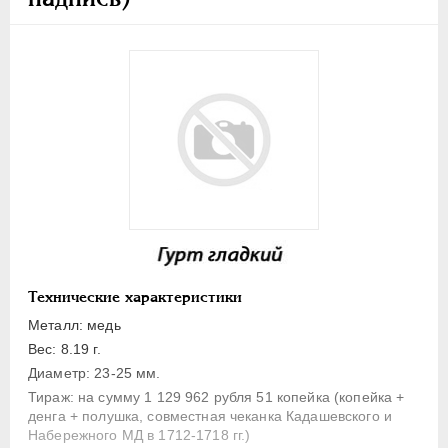
1 копейка
Денга
Полушка
Полполушки
Пробные
Для Речи Посполитой
Монетовидные жетоны
ЕКАТЕРИНА I
1725-1727
ПЕТР II
1727-1729
АННА ИОАННОВНА
1730-1740
Технические характеристики
ИОАНН АНТОНОВИЧ
1740-1741
Металл: медь
ЕЛИЗАВЕТА
1741-1762
Вес: 8.19 г.
ПЕТР III
1762-1762
Диаметр: 23-25 мм.
ЕКАТЕРИНА II
1762-1796
Тираж: на сумму 1 129 962 рубля 51 копейка (копейка +
денга + полушка, совместная чеканка Кадашевского и
ПАВЕЛ I
1796-1801
Набережного МД в 1712-1718 гг.)