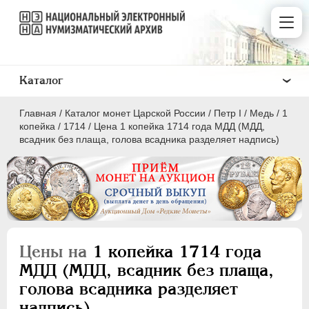
Каталог
Главная
/
Каталог монет Царской России
/
Пeтр I
/
Медь
/
1
копейка
/
1714
/
Цена 1 копейка 1714 года МДД (МДД,
всадник без плаща, голова всадника разделяет надпись)
ПEТР I
1699 - 1725
Золото
Серебро
Цены на
1 копейка 1714 года
Медь
МДД (МДД, всадник без плаща,
голова всадника разделяет
5 копеек
надпись)