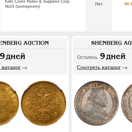
Katz Coins Notes & Supplies Corp.
Нет
80 
№24
(интернет)
ENBERG AUCTION
SHENBERG AU
9
дней
9
дней
Осталось
 каталог
Смотреть каталог