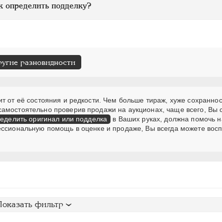
к определить подделку?
ругие разновидности
т от её состояния и редкости. Чем больше тираж, хуже сохраннос
самостоятельно проверив продажи на аукционах, чаще всего, Вы
еделить оригинал или подделка
в Ваших руках, должна помочь н
ессиональную помощь в оценке и продаже, Вы всегда можете вос
Показать фильтр