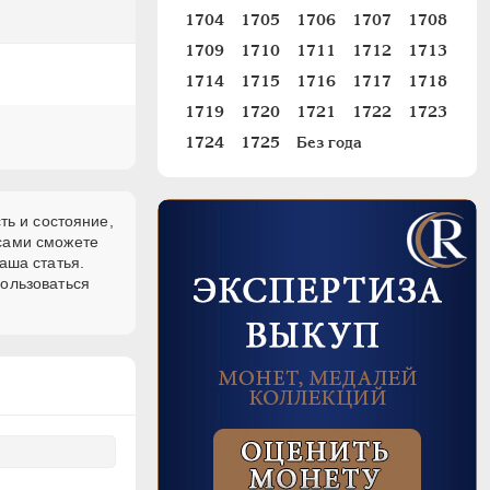
1704
1705
1706
1707
1708
1709
1710
1711
1712
1713
1714
1715
1716
1717
1718
1719
1720
1721
1722
1723
1724
1725
Без года
ть и состояние,
 сами сможете
аша статья.
пользоваться