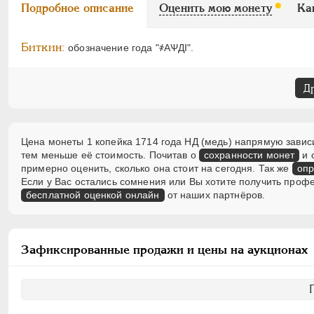
Подробное описание
Оценить мою монету
Ка
Биткин:
обозначение года "҂АѰДI".
Д
Цена монеты 1 копейка 1714 года НД (медь) напрямую зависи
тем меньше её стоимость. Почитав о
сохранности монет
и 
примерно оценить, сколько она стоит на сегодня. Так же
опр
Если у Вас остались сомнения или Вы хотите получить проф
бесплатной оценкой онлайн
от наших партнёров.
Зафиксированные продажи и цены на аукционах