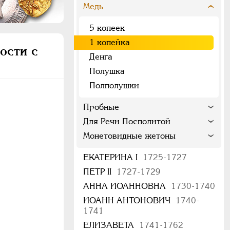
Медь
5 копеек
1 копейка
ости с
Денга
Полушка
Полполушки
Пробные
Для Речи Посполитой
Монетовидные жетоны
ЕКАТЕРИНА I
1725-1727
ПЕТР II
1727-1729
АННА ИОАННОВНА
1730-1740
ИОАНН АНТОНОВИЧ
1740-
1741
ЕЛИЗАВЕТА
1741-1762