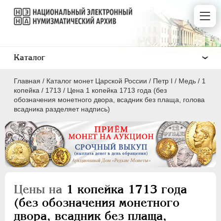
Каталог
Главная
/
Каталог монет Царской России
/
Пeтр I
/
Медь
/
1
копейка
/
1713
/
Цена 1 копейка 1713 года (без
обозначения монетного двора, всадник без плаща, голова
всадника разделяет надпись)
ПEТР I
1699 - 1725
Золото
Серебро
Цены на
1 копейка 1713 года
Медь
(без обозначения монетного
5 копеек
двора, всадник без плаща,