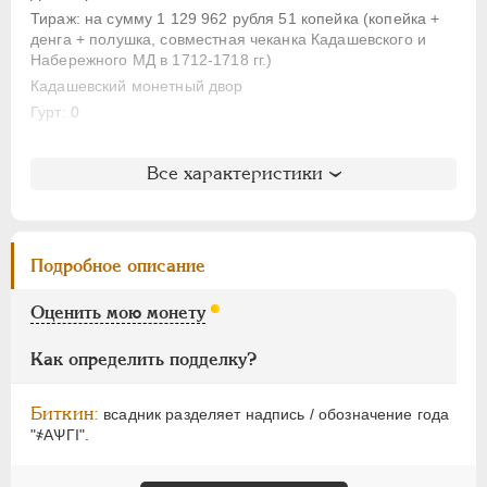
АЛЕКСАНДР I
1801-1825
Тираж: на сумму 1 129 962 рубля 51 копейка (копейка +
НИКОЛАЙ I
1826-1855
денга + полушка, совместная чеканка Кадашевского и
АЛЕКСАНДР II
1855-1881
Набережного МД в 1712-1718 гг.)
Кадашевский монетный двор
АЛЕКСАНДР III
1881-1894
Гурт: 0
НИКОЛАЙ II
1894-1917
ВРЕМЕННОЕ ПРАВ.
1917-1918
Литература и редкость
Все характеристики
ИНОСТРАННЫЕ
1768-1918
Биткин
: #3485 (R2)
Петров
: 15 рублей
Ильин
: 15 рублей (№5, черта)
Подробное описание
Уздеников
: 2343 (черта)
Дьяков
: 19-77
Оценить мою монету
Семёнов
: 203-6300
ГМ
: 77.20
Как определить подделку?
Брекке
: 232 (черта, (75$)
Биткин:
всадник разделяет надпись / обозначение года
"҂АѰГI".