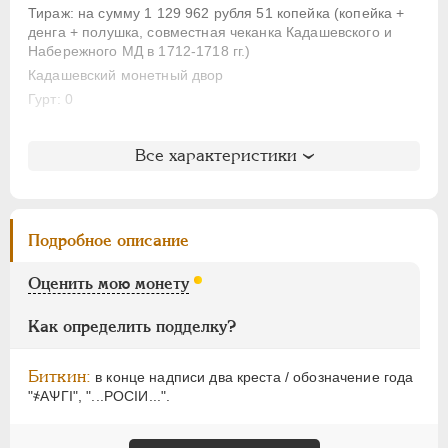
АЛЕКСАНДР I
1801-1825
Тираж: на сумму 1 129 962 рубля 51 копейка (копейка +
НИКОЛАЙ I
1826-1855
денга + полушка, совместная чеканка Кадашевского и
Набережного МД в 1712-1718 гг.)
АЛЕКСАНДР II
1855-1881
Кадашевский монетный двор
АЛЕКСАНДР III
1881-1894
Гурт: 0
НИКОЛАЙ II
1894-1917
ВРЕМЕННОЕ ПРАВ.
1917-1918
Литература и редкость
Все характеристики
ИНОСТРАННЫЕ
1768-1918
Биткин
: #3483 (R)
Петров
: не вошла в описание
Ильин
: без оценки (№2)
Подробное описание
Уздеников
: 2341
Дьяков
: 19-70
Оценить мою монету
Семёнов
: не вошла в описание
ГМ
: не вошла в описание
Как определить подделку?
Брекке
: 231 (черта, (75$)
Биткин:
в конце надписи два креста / обозначение года
"҂АѰГI", "...РОСIИ...".