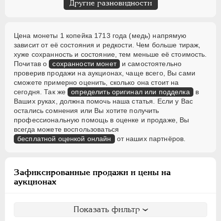
Другие разновидности
Цена монеты 1 копейка 1713 года (медь) напрямую
зависит от её состояния и редкости. Чем больше тираж,
хуже сохранность и состояние, тем меньше её стоимость.
Почитав о
сохранности монет
и самостоятельно
проверив продажи на аукционах, чаще всего, Вы сами
сможете примерно оценить, сколько она стоит на
сегодня. Так же
определить оригинал или подделка
в
Ваших руках, должна помочь наша статья. Если у Вас
остались сомнения или Вы хотите получить
профессиональную помощь в оценке и продаже, Вы
всегда можете воспользоваться
бесплатной оценкой онлайн
от наших партнёров.
Зафиксированные продажи и цены на
аукционах
Показать фильтр