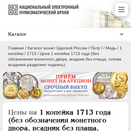
Каталог
Главная
/
Каталог монет Царской России
/
Пeтр I
/
Медь
/
1
копейка
/
1713
/
Цена 1 копейка 1713 года (без
обозначения монетного двора, всадник без плаща, голова
всадника разделяет надпись)
ПEТР I
1699 - 1725
Золото
Серебро
Цены на
1 копейка 1713 года
Медь
(без обозначения монетного
5 копеек
двора, всадник без плаща,