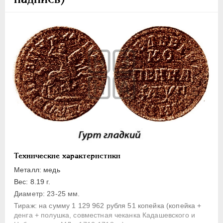
1 копейка
Денга
Полушка
Полполушки
Пробные
Для Речи Посполитой
Монетовидные жетоны
ЕКАТЕРИНА I
1725-1727
ПЕТР II
1727-1729
АННА ИОАННОВНА
1730-1740
ИОАНН АНТОНОВИЧ
1740-1741
Технические характеристики
ЕЛИЗАВЕТА
1741-1762
Металл: медь
ПЕТР III
1762-1762
Вес: 8.19 г.
Диаметр: 23-25 мм.
ЕКАТЕРИНА II
1762-1796
Тираж: на сумму 1 129 962 рубля 51 копейка (копейка +
ПАВЕЛ I
1796-1801
денга + полушка, совместная чеканка Кадашевского и