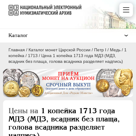
Каталог
Главная
/
Каталог монет Царской России
/
Пeтр I
/
Медь
/
1
копейка
/
1713
/
Цена 1 копейка 1713 года МДЗ (МДЗ,
всадник без плаща, голова всадника разделяет надпись)
ПEТР I
1699 - 1725
Золото
Серебро
Цены на
1 копейка 1713 года
Медь
МДЗ (МДЗ, всадник без плаща,
голова всадника разделяет
5 копеек
надпись)