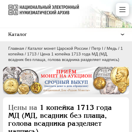
Каталог
Главная
/
Каталог монет Царской России
/
Пeтр I
/
Медь
/
1
копейка
/
1713
/
Цена 1 копейка 1713 года МД (МД,
всадник без плаща, голова всадника разделяет надпись)
ПEТР I
1699 - 1725
Золото
Серебро
Цены на
1 копейка 1713 года
Медь
МД (МД, всадник без плаща,
голова всадника разделяет
5 копеек
надпись)