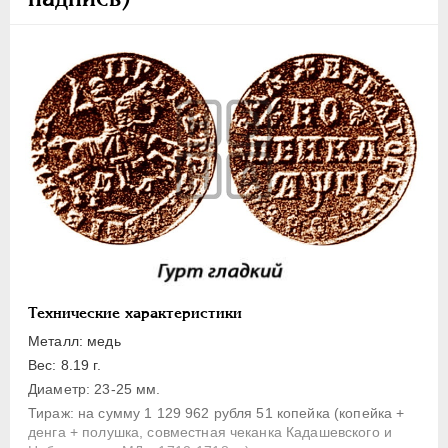
1 копейка
Денга
Полушка
Полполушки
Пробные
Для Речи Посполитой
Монетовидные жетоны
ЕКАТЕРИНА I
1725-1727
ПЕТР II
1727-1729
АННА ИОАННОВНА
1730-1740
ИОАНН АНТОНОВИЧ
1740-1741
Технические характеристики
ЕЛИЗАВЕТА
1741-1762
Металл: медь
ПЕТР III
1762-1762
Вес: 8.19 г.
Диаметр: 23-25 мм.
ЕКАТЕРИНА II
1762-1796
Тираж: на сумму 1 129 962 рубля 51 копейка (копейка +
ПАВЕЛ I
1796-1801
денга + полушка, совместная чеканка Кадашевского и