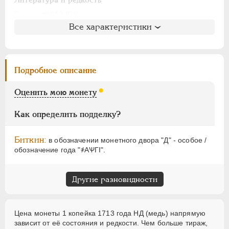
АЛЕКСАНДР I
1801-1825
НИКОЛАЙ I
1826-1855
Биткин
: #3012 (R1)
Все характеристики
Петров
: не вошла в описание
АЛЕКСАНДР II
1855-1881
Ильин
: № 4, 3 рубля
АЛЕКСАНДР III
1881-1894
Уздеников
: 2337
НИКОЛАЙ II
1894-1917
Дьяков
: 16-37
Подробное описание
ВРЕМЕННОЕ ПРАВ.
1917-1918
Семёнов
: 203-5000
ИНОСТРАННЫЕ
1768-1918
ГМ
: 76.17
Оценить мою монету
Брекке
: 229 (50$)
Как определить подделку?
Биткин:
в обозначении монетного двора "Д" - особое /
обозначение года "҂АѰГI".
Другие разновидности
Цена монеты 1 копейка 1713 года НД (медь) напрямую
зависит от её состояния и редкости. Чем больше тираж,