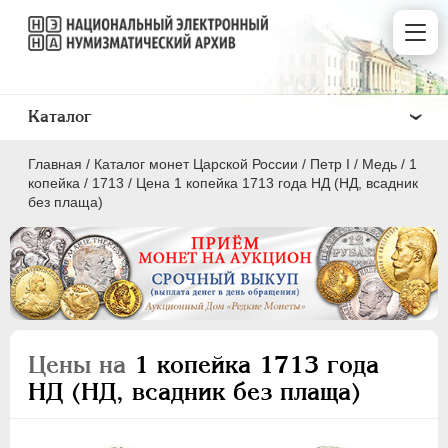
Каталог
Главная
/
Каталог монет Царской России
/
Пeтр I
/
Медь
/
1
копейка
/
1713
/
Цена 1 копейка 1713 года НД (НД, всадник
без плаща)
ПEТР I
1699 - 1725
Золото
Серебро
Цены на
1 копейка 1713 года
Медь
НД (НД, всадник без плаща)
5 копеек