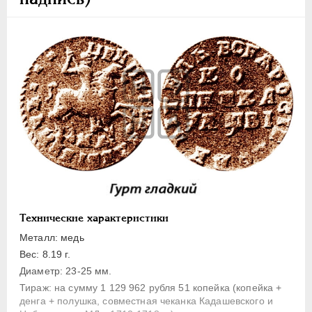
1 копейка
Денга
Полушка
Полполушки
Пробные
Для Речи Посполитой
Монетовидные жетоны
ЕКАТЕРИНА I
1725-1727
ПЕТР II
1727-1729
АННА ИОАННОВНА
1730-1740
ИОАНН АНТОНОВИЧ
1740-1741
Технические характеристики
ЕЛИЗАВЕТА
1741-1762
Металл: медь
ПЕТР III
1762-1762
Вес: 8.19 г.
Диаметр: 23-25 мм.
ЕКАТЕРИНА II
1762-1796
Тираж: на сумму 1 129 962 рубля 51 копейка (копейка +
ПАВЕЛ I
1796-1801
денга + полушка, совместная чеканка Кадашевского и