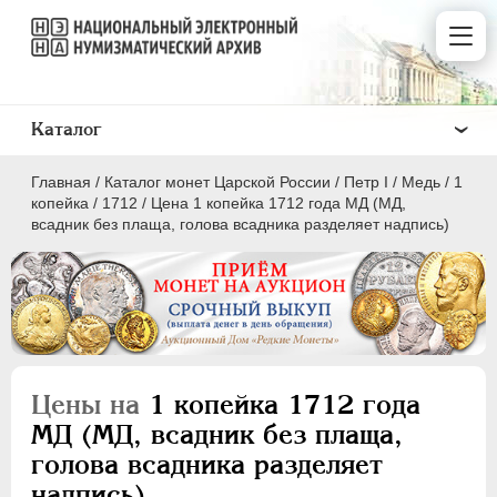
Каталог
Главная
/
Каталог монет Царской России
/
Пeтр I
/
Медь
/
1
копейка
/
1712
/
Цена 1 копейка 1712 года МД (МД,
всадник без плаща, голова всадника разделяет надпись)
ПEТР I
1699 - 1725
Золото
Серебро
Цены на
1 копейка 1712 года
Медь
МД (МД, всадник без плаща,
голова всадника разделяет
5 копеек
надпись)