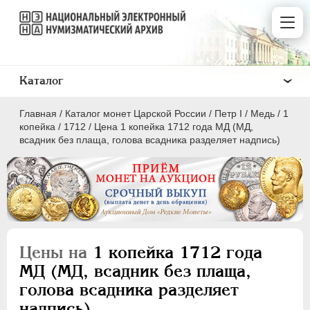
Каталог
Главная
/
Каталог монет Царской России
/
Пeтр I
/
Медь
/
1
копейка
/
1712
/
Цена 1 копейка 1712 года МД (МД,
всадник без плаща, голова всадника разделяет надпись)
ПEТР I
1699 - 1725
Золото
Серебро
Цены на
1 копейка 1712 года
Медь
МД (МД, всадник без плаща,
голова всадника разделяет
5 копеек
надпись)