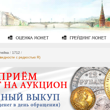
ОЦЕНКА
МОНЕТ
ГРЕЙДИНГ
МОНЕТ
опейка
/
1712
/
овидности с редкостью R)