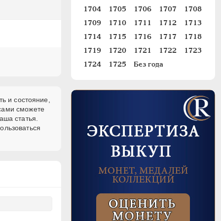
1704
1705
1706
1707
1708
1709
1710
1711
1712
1713
1714
1715
1716
1717
1718
1719
1720
1721
1722
1723
1724
1725
Без года
ть и состояние,
 сами сможете
аша статья.
пользоваться