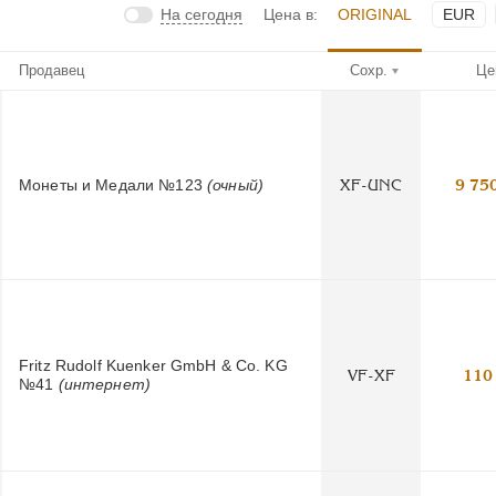
На сегодня
Цена в:
ORIGINAL
EUR
Продавец
Сохр.
Це
Монеты и Медали №123
(очный)
XF-UNC
9 75
Fritz Rudolf Kuenker GmbH & Co. KG
VF-XF
110
№41
(интернет)