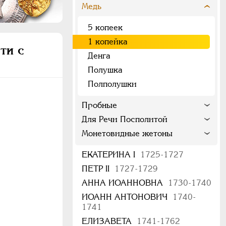
Медь
5 копеек
1 копейка
ти с
Денга
Полушка
Полполушки
Пробные
Для Речи Посполитой
Монетовидные жетоны
ЕКАТЕРИНА I
1725-1727
ПЕТР II
1727-1729
АННА ИОАННОВНА
1730-1740
ИОАНН АНТОНОВИЧ
1740-
1741
ЕЛИЗАВЕТА
1741-1762