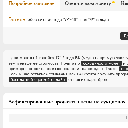
Подробное описание
Оценить мою монету
Ка
Биткин:
обозначение года "҂АѰВI", над "Ѱ" тильда.
Д
Цена монеты 1 копейка 1712 года БК (медь) напрямую зависи
тем меньше её стоимость. Почитав о
сохранности монет
и 
примерно оценить, сколько она стоит на сегодня. Так же
опр
Если у Вас остались сомнения или Вы хотите получить проф
бесплатной оценкой онлайн
от наших партнёров.
Зафиксированные продажи и цены на аукционах