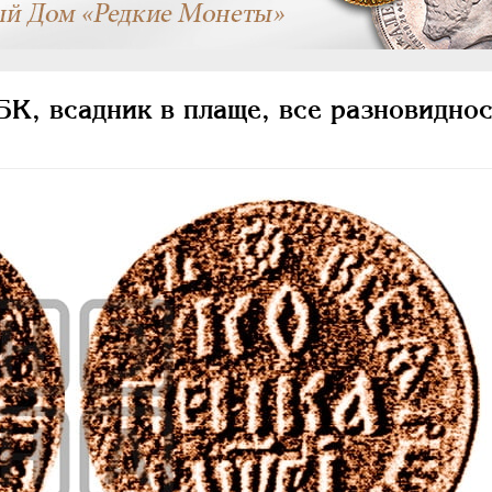
К, всадник в плаще, все разновиднос