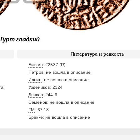
Литература и редкость
Биткин
: #2537 (R)
Петров
: не вошла в описание
Ильин
: не вошла в описание
га
Уздеников
: 2324
Дьяков
: 244-6
Семёнов
: не вошла в описание
ГМ
: 67.18
Брекке
: не вошла в описание