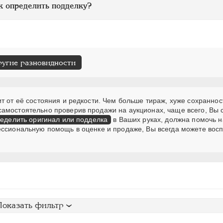
к определить подделку?
ругие разновидности
т от её состояния и редкости. Чем больше тираж, хуже сохраннос
самостоятельно проверив продажи на аукционах, чаще всего, Вы
еделить оригинал или подделка
в Ваших руках, должна помочь н
ессиональную помощь в оценке и продаже, Вы всегда можете вос
Показать фильтр