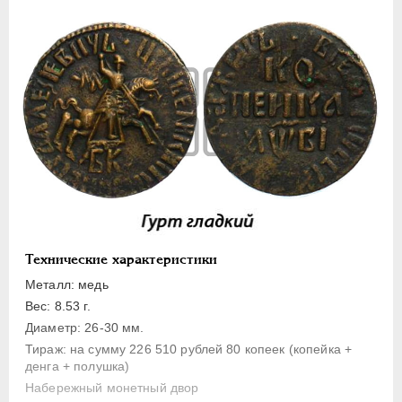
1 копейка
Денга
Полушка
Полполушки
Пробные
Для Речи Посполитой
Монетовидные жетоны
ЕКАТЕРИНА I
1725-1727
ПЕТР II
1727-1729
АННА ИОАННОВНА
1730-1740
Технические характеристики
ИОАНН АНТОНОВИЧ
1740-1741
Металл: медь
ЕЛИЗАВЕТА
1741-1762
Вес: 8.53 г.
ПЕТР III
1762-1762
Диаметр: 26-30 мм.
Тираж: на сумму 226 510 рублей 80 копеек (копейка +
ЕКАТЕРИНА II
1762-1796
денга + полушка)
ПАВЕЛ I
1796-1801
Набережный монетный двор