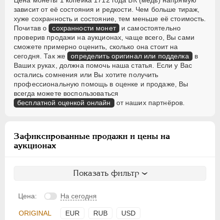
Цена монеты 1 копейка 1712 года БК (медь) напрямую
зависит от её состояния и редкости. Чем больше тираж,
хуже сохранность и состояние, тем меньше её стоимость.
Почитав о
сохранности монет
и самостоятельно
проверив продажи на аукционах, чаще всего, Вы сами
сможете примерно оценить, сколько она стоит на
сегодня. Так же
определить оригинал или подделка
в
Ваших руках, должна помочь наша статья. Если у Вас
остались сомнения или Вы хотите получить
профессиональную помощь в оценке и продаже, Вы
всегда можете воспользоваться
бесплатной оценкой онлайн
от наших партнёров.
Зафиксированные продажи и цены на
аукционах
Показать фильтр
Цена:
На сегодня
ORIGINAL
EUR
RUB
USD