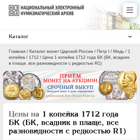
Каталог
Главная
/
Каталог монет Царской России
/
Пeтр I
/
Медь
/
1
копейка
/
1712
/
Цена 1 копейка 1712 года БК (БК, всадник
в плаще, все разновидности с редкостью R1)
ПEТР I
1699 - 1725
Золото
Серебро
Цены на
1 копейка 1712 года
Медь
БК (БК, всадник в плаще, все
разновидности с редкостью R1)
5 копеек