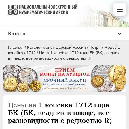
Каталог
Главная
/
Каталог монет Царской России
/
Пeтр I
/
Медь
/
1
копейка
/
1712
/
Цена 1 копейка 1712 года БК (БК, всадник
в плаще, все разновидности с редкостью R)
ПEТР I
1699 - 1725
Золото
Серебро
Цены на
1 копейка 1712 года
Медь
БК (БК, всадник в плаще, все
разновидности с редкостью R)
5 копеек