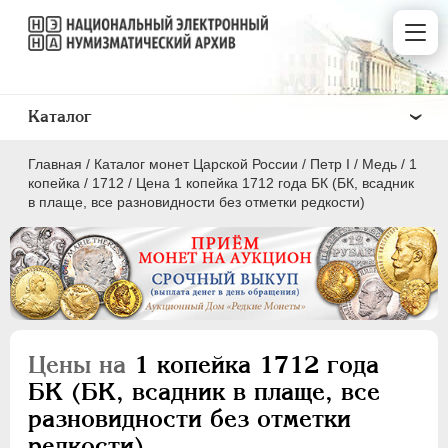
Каталог
Главная
/
Каталог монет Царской России
/
Пeтр I
/
Медь
/
1
копейка
/
1712
/
Цена 1 копейка 1712 года БК (БК, всадник
в плаще, все разновидности без отметки редкости)
ПEТР I
1699 - 1725
Золото
Серебро
Цены на
1 копейка 1712 года
Медь
БК (БК, всадник в плаще, все
разновидности без отметки
5 копеек
редкости)