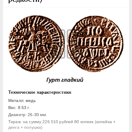
1 копейка
Денга
Полушка
Полполушки
Пробные
Для Речи Посполитой
Монетовидные жетоны
ЕКАТЕРИНА I
1725-1727
ПЕТР II
1727-1729
АННА ИОАННОВНА
1730-1740
ИОАНН АНТОНОВИЧ
1740-1741
Технические характеристики
ЕЛИЗАВЕТА
1741-1762
Металл: медь
ПЕТР III
1762-1762
Вес: 8.53 г.
Диаметр: 26-30 мм.
ЕКАТЕРИНА II
1762-1796
Тираж: на сумму 226 510 рублей 80 копеек (копейка +
ПАВЕЛ I
1796-1801
денга + полушка)