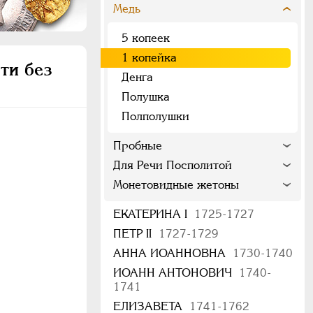
Медь
5 копеек
1 копейка
ти без
Денга
Полушка
Полполушки
Пробные
Для Речи Посполитой
Монетовидные жетоны
ЕКАТЕРИНА I
1725-1727
ПЕТР II
1727-1729
АННА ИОАННОВНА
1730-1740
ИОАНН АНТОНОВИЧ
1740-
1741
ЕЛИЗАВЕТА
1741-1762