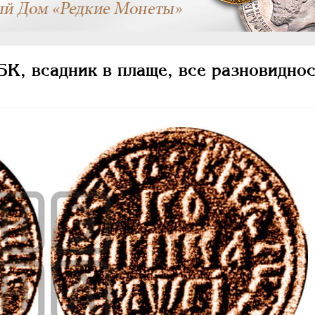
К, всадник в плаще, все разновиднос