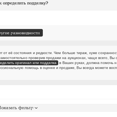
к определить подделку?
ругие разновидности
т от её состояния и редкости. Чем больше тираж, хуже сохраннос
самостоятельно проверив продажи на аукционах, чаще всего, Вы
еделить оригинал или подделка
в Ваших руках, должна помочь н
ессиональную помощь в оценке и продаже, Вы всегда можете вос
Показать фильтр