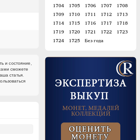
1704
1705
1706
1707
1708
1709
1710
1711
1712
1713
1714
1715
1716
1717
1718
1719
1720
1721
1722
1723
1724
1725
Без года
ть и состояние,
 сами сможете
аша статья.
пользоваться