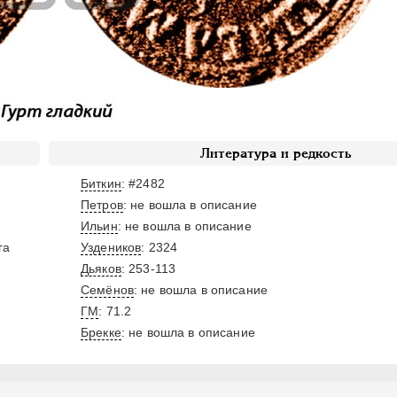
Литература и редкость
Биткин
: #2482
Петров
: не вошла в описание
Ильин
: не вошла в описание
га
Уздеников
: 2324
Дьяков
: 253-113
Семёнов
: не вошла в описание
ГМ
: 71.2
Брекке
: не вошла в описание