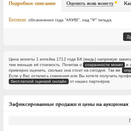
Подробное описание
Оценить мою монету
Ка
Биткин:
обозначение года "҂АѰВI", над "Ѱ" тильда.
Д
Цена монеты 1 копейка 1712 года БК (медь) напрямую зависи
тем меньше её стоимость. Почитав о
сохранности монет
и 
примерно оценить, сколько она стоит на сегодня. Так же
опр
Если у Вас остались сомнения или Вы хотите получить проф
бесплатной оценкой онлайн
от наших партнёров.
Зафиксированные продажи и цены на аукционах